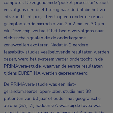
computer. De zogenoemde ‘pocket processor’ stuurt
vervolgens een beeld terug naar de bril die het via
infrarood licht projecteert op een onder de retina
geïmplanteerde microchip van 2 x 2 mm en 30 µm
dik. Deze chip ‘vertaalt’ het beeld vervolgens naar
elektrische signalen die de onderliggende
zenuwcellen exciteren. Nadat in 2 eerdere
feasability studies veelbelovende resultaten werden
gezien, werd het systeem verder onderzocht in de
PRIMAvera-studie, waarvan de eerste resultaten
tijdens EURETINA werden gepresenteerd.
De PRIMAvera-studie was een niet-
gerandomiseerde, open-label studie met 38
patiënten van 60 jaar of ouder met geografische
atrofie (GA). Zij hadden GA waarbij de fovea was
2
aangedaan en scotomen van minimaal 4,5 mm
. De