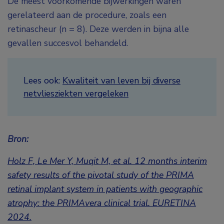
De meest voorkomende bijwerkingen waren
gerelateerd aan de procedure, zoals een
retinascheur (n = 8). Deze werden in bijna alle
gevallen succesvol behandeld.
Lees ook:
Kwaliteit van leven bij diverse
netvliesziekten vergeleken
Bron:
Holz F, Le Mer Y, Muqit M, et al. 12 months interim
safety results of the pivotal study of the PRIMA
retinal implant system in patients with geographic
atrophy: the PRIMAvera clinical trial.
EURETINA
2024.