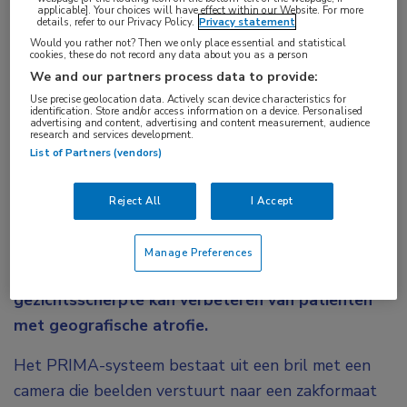
Aandachtsgebieden:
applicable]. Your choices will have effect within our Website. For more
details, refer to our Privacy Policy.
Privacy statement
Netvliesafwijkingen
,
Vitreoretinale chirurgie
Would you rather not? Then we only place essential and statistical
cookies, these do not record any data about you as a person
Tags:
We and our partners process data to provide:
atrofie
Use precise geolocation data. Actively scan device characteristics for
identification. Store and/or access information on a device. Personalised
advertising and content, advertising and content measurement, audience
research and services development.
Een nieuw systeem voor de behandeling van
List of Partners (vendors)
geografische atrofie bestaat uit een bril met een
camera die infrarode beelden projecteert op een
Reject All
I Accept
onder de macula geïmplanteerde lichtgevoelige
microchip. Nieuwe onderzoeksresultaten van het
Manage Preferences
PRIMA-systeem laten zien dat dit de
gezichtsscherpte kan verbeteren van patiënten
met geografische atrofie.
Het PRIMA-systeem bestaat uit een bril met een
camera die beelden verstuurt naar een zakformaat