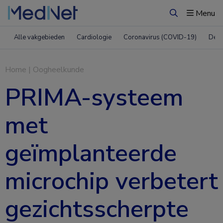
Menu
Zoeken
Alle vakgebieden
Cardiologie
Coronavirus (COVID-19)
Derm
Home
|
Oogheelkunde
PRIMA-systeem
met
geïmplanteerde
microchip verbetert
gezichtsscherpte