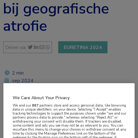
bij geografische
atrofie
Delen via:
EURETINA 2024
2 min
sep 2024
Twan van Venrooij
We Care About Your Privacy
We and our
887
partners store and access personal data, like browsing
data or unique identifiers, on your device. Selecting "I Accept" enables
tracking technologies to support the purposes shown under "we and our
Vakgebieden:
partners process data to provide," whereas selecting "Reject All" or
withdrawing your consent will disable them. If trackers are disabled,
Oogheelkunde
some content and ads you see may not be as relevant to you. You can
resurface this menu to change your choices or withdraw consent at any
time by clicking the Manage Preferences link on the bottom of the
webpage [or the floating icon on the bottom-left of the webpage, if