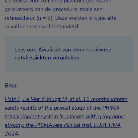
De meest voorkomende bijwerkingen waren
gerelateerd aan de procedure, zoals een
retinascheur (n = 8). Deze werden in bijna alle
gevallen succesvol behandeld.
Lees ook:
Kwaliteit van leven bij diverse
netvliesziekten vergeleken
Bron:
Holz F, Le Mer Y, Muqit M, et al. 12 months interim
safety results of the pivotal study of the PRIMA
retinal implant system in patients with geographic
atrophy: the PRIMAvera clinical trial.
EURETINA
2024.