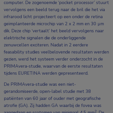
computer. De zogenoemde ‘pocket processor’ stuurt
vervolgens een beeld terug naar de bril die het via
infrarood licht projecteert op een onder de retina
geïmplanteerde microchip van 2 x 2 mm en 30 µm
dik. Deze chip ‘vertaalt’ het beeld vervolgens naar
elektrische signalen die de onderliggende
zenuwcellen exciteren. Nadat in 2 eerdere
feasability studies veelbelovende resultaten werden
gezien, werd het systeem verder onderzocht in de
PRIMAvera-studie, waarvan de eerste resultaten
tijdens EURETINA werden gepresenteerd.
De PRIMAvera-studie was een niet-
gerandomiseerde, open-label studie met 38
patiënten van 60 jaar of ouder met geografische
atrofie (GA). Zij hadden GA waarbij de fovea was
2
aangedaan en scotomen van minimaal 4,5 mm
. De