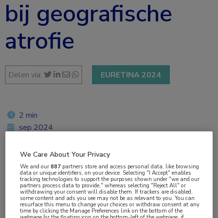
bij geografische
atrofie
Delen via:
EURETINA 2024
2 min
sep 2024
Twan van Venrooij
We Care About Your Privacy
We and our
887
partners store and access personal data, like browsing
data or unique identifiers, on your device. Selecting "I Accept" enables
tracking technologies to support the purposes shown under "we and our
Vakgebieden:
partners process data to provide," whereas selecting "Reject All" or
withdrawing your consent will disable them. If trackers are disabled,
Oogheelkunde
some content and ads you see may not be as relevant to you. You can
resurface this menu to change your choices or withdraw consent at any
time by clicking the Manage Preferences link on the bottom of the
webpage [or the floating icon on the bottom-left of the webpage, if