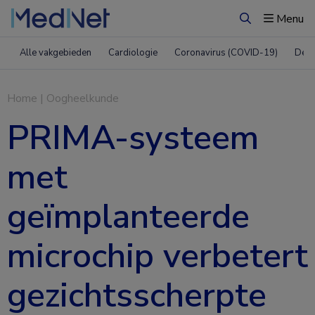
Menu
Zoeken
Alle vakgebieden
Cardiologie
Coronavirus (COVID-19)
Derm
Home
|
Oogheelkunde
PRIMA-systeem
met
geïmplanteerde
microchip verbetert
gezichtsscherpte