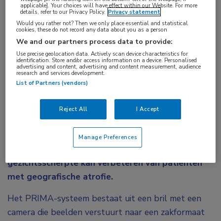
Aandachtsgebieden:
applicable]. Your choices will have effect within our Website. For more
details, refer to our Privacy Policy.
Privacy statement
Netvliesafwijkingen
,
Vitreoretinale chirurgie
Would you rather not? Then we only place essential and statistical
cookies, these do not record any data about you as a person
Tags:
We and our partners process data to provide:
atrofie
Use precise geolocation data. Actively scan device characteristics for
identification. Store and/or access information on a device. Personalised
advertising and content, advertising and content measurement, audience
research and services development.
Een nieuw systeem voor de behandeling van
List of Partners (vendors)
geografische atrofie bestaat uit een bril met een
camera die infrarode beelden projecteert op een
Reject All
I Accept
onder de macula geïmplanteerde lichtgevoelige
microchip. Nieuwe onderzoeksresultaten van het
Manage Preferences
PRIMA-systeem laten zien dat dit de
gezichtsscherpte kan verbeteren van patiënten
met geografische atrofie.
Het PRIMA-systeem bestaat uit een bril met een
camera die beelden verstuurt naar een zakformaat