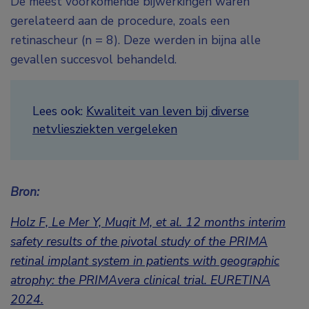
De meest voorkomende bijwerkingen waren
gerelateerd aan de procedure, zoals een
retinascheur (n = 8). Deze werden in bijna alle
gevallen succesvol behandeld.
Lees ook:
Kwaliteit van leven bij diverse
netvliesziekten vergeleken
Bron:
Holz F, Le Mer Y, Muqit M, et al. 12 months interim
safety results of the pivotal study of the PRIMA
retinal implant system in patients with geographic
atrophy: the PRIMAvera clinical trial.
EURETINA
2024.