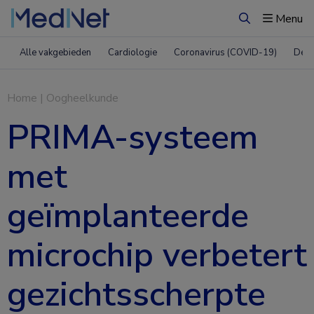
Menu
Zoeken
Alle vakgebieden
Cardiologie
Coronavirus (COVID-19)
Derm
Home
|
Oogheelkunde
PRIMA-systeem
met
geïmplanteerde
microchip verbetert
gezichtsscherpte