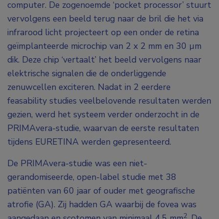
computer. De zogenoemde ‘pocket processor’ stuurt
vervolgens een beeld terug naar de bril die het via
infrarood licht projecteert op een onder de retina
geïmplanteerde microchip van 2 x 2 mm en 30 µm
dik. Deze chip ‘vertaalt’ het beeld vervolgens naar
elektrische signalen die de onderliggende
zenuwcellen exciteren. Nadat in 2 eerdere
feasability studies veelbelovende resultaten werden
gezien, werd het systeem verder onderzocht in de
PRIMAvera-studie, waarvan de eerste resultaten
tijdens EURETINA werden gepresenteerd.
De PRIMAvera-studie was een niet-
gerandomiseerde, open-label studie met 38
patiënten van 60 jaar of ouder met geografische
atrofie (GA). Zij hadden GA waarbij de fovea was
2
aangedaan en scotomen van minimaal 4,5 mm
. De