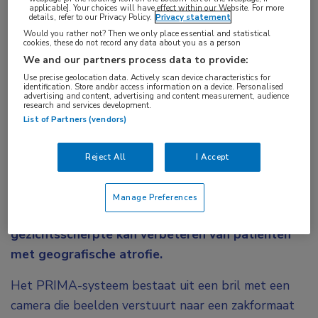
Aandachtsgebieden:
applicable]. Your choices will have effect within our Website. For more
details, refer to our Privacy Policy.
Privacy statement
Netvliesafwijkingen
,
Vitreoretinale chirurgie
Would you rather not? Then we only place essential and statistical
cookies, these do not record any data about you as a person
Tags:
We and our partners process data to provide:
atrofie
Use precise geolocation data. Actively scan device characteristics for
identification. Store and/or access information on a device. Personalised
advertising and content, advertising and content measurement, audience
research and services development.
Een nieuw systeem voor de behandeling van
List of Partners (vendors)
geografische atrofie bestaat uit een bril met een
camera die infrarode beelden projecteert op een
Reject All
I Accept
onder de macula geïmplanteerde lichtgevoelige
microchip. Nieuwe onderzoeksresultaten van het
Manage Preferences
PRIMA-systeem laten zien dat dit de
gezichtsscherpte kan verbeteren van patiënten
met geografische atrofie.
Het PRIMA-systeem bestaat uit een bril met een
camera die beelden verstuurt naar een zakformaat