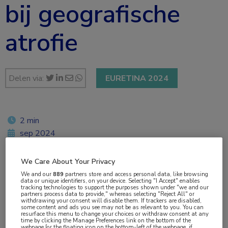
bij geografische
atrofie
Delen via:
EURETINA 2024
2 min
sep 2024
Twan van Venrooij
We Care About Your Privacy
We and our
889
partners store and access personal data, like browsing
data or unique identifiers, on your device. Selecting "I Accept" enables
tracking technologies to support the purposes shown under "we and our
Vakgebieden:
partners process data to provide," whereas selecting "Reject All" or
withdrawing your consent will disable them. If trackers are disabled,
Oogheelkunde
some content and ads you see may not be as relevant to you. You can
resurface this menu to change your choices or withdraw consent at any
time by clicking the Manage Preferences link on the bottom of the
webpage [or the floating icon on the bottom-left of the webpage, if