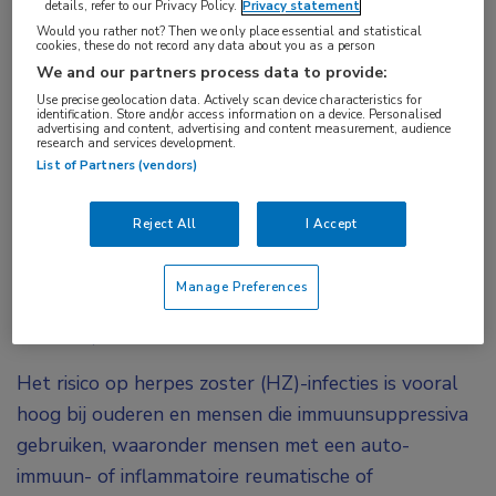
details, refer to our Privacy Policy.
Privacy statement
Would you rather not? Then we only place essential and statistical
cookies, these do not record any data about you as a person
Het recombinant zostervaccin werd goed
We and our partners process data to provide:
verdragen door de meerderheid van de patiënten
Use precise geolocation data. Actively scan device characteristics for
met inflammatoire reumatische
identification. Store and/or access information on a device. Personalised
advertising and content, advertising and content measurement, audience
research and services development.
musculoskeletale aandoeningen, bleek uit een
List of Partners (vendors)
lopende Duitse studie. Slechts enkele
deelnemers rapporteerden een opvlamming of
Reject All
I Accept
ernstige bijwerkingen. Dit geeft reumatologen en
patiënten vertrouwen in de veiligheid van het
Manage Preferences
vaccin, concludeerde Uta Kiltz (Ruhr-Universität,
Bochum).
Het risico op herpes zoster (HZ)-infecties is vooral
hoog bij ouderen en mensen die immuunsuppressiva
gebruiken, waaronder mensen met een auto-
immuun- of inflammatoire reumatische of