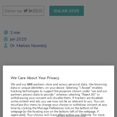
Delen via:
EULAR 2025
2 min
jun 2025
Dr. Marlies Noordzij
Vakgebieden:
Reumatologie
We Care About Your Privacy
We and our
889
partners store and access personal data, like browsing
Aandachtsgebieden:
data or unique identifiers, on your device. Selecting "I Accept" enables
tracking technologies to support the purposes shown under "we and our
Reumatoïde artritis
,
Spondyloartritis
,
Vaccinatie
partners process data to provide," whereas selecting "Reject All" or
withdrawing your consent will disable them. If trackers are disabled,
some content and ads you see may not be as relevant to you. You can
resurface this menu to change your choices or withdraw consent at any
Tags:
time by clicking the Manage Preferences link on the bottom of the
webpage [or the floating icon on the bottom-left of the webpage, if
axSpA
,
gordelroos
,
herpes zoster
,
reuscelarteriitis
applicable]. Your choices will have effect within our Website. For more