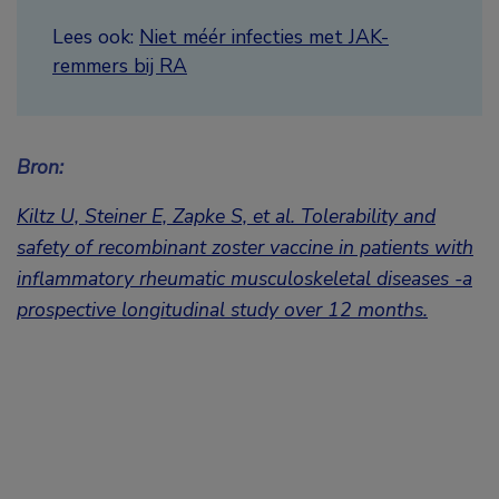
Lees ook:
Niet méér infecties met JAK-
remmers bij RA
Bron:
Kiltz U, Steiner E, Zapke S, et al. Tolerability and
safety of recombinant zoster vaccine in patients with
inflammatory rheumatic musculoskeletal diseases -a
prospective longitudinal study over 12 months.