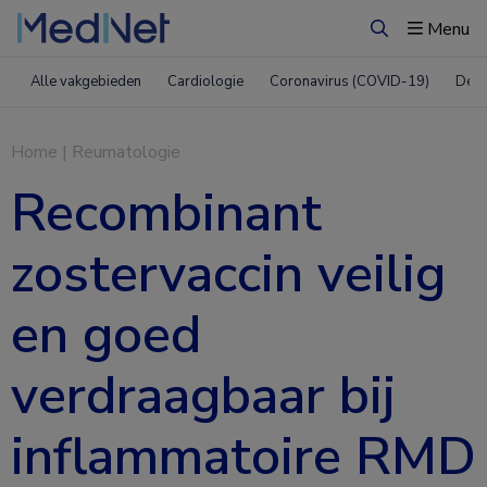
Menu
Zoeken
Alle vakgebieden
Cardiologie
Coronavirus (COVID-19)
Derm
Home
|
Reumatologie
Recombinant
zostervaccin veilig
en goed
verdraagbaar bij
inflammatoire RMD