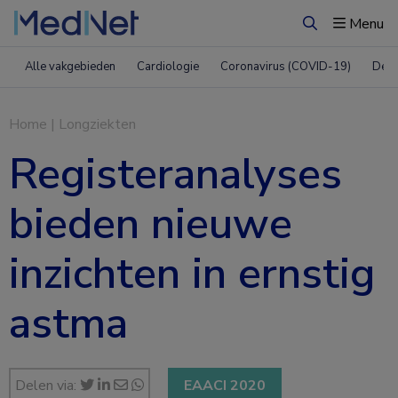
Menu
Zoeken
Alle vakgebieden
Cardiologie
Coronavirus (COVID-19)
Derm
Home
|
Longziekten
Registeranalyses
bieden nieuwe
inzichten in ernstig
astma
Delen via:
EAACI 2020