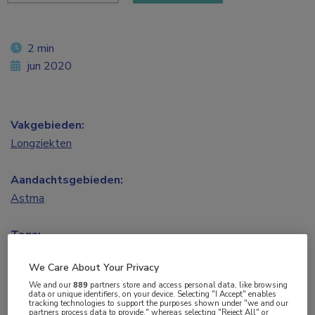
2 min
jun 2020
Vakgebieden:
Longziekten
Aandachtsgebieden:
Astma
Tags:
inhalatiecorticosteroïden
We Care About Your Privacy
We and our
889
partners store and access personal data, like browsing
Dankzij de analyse van real-life registers is het
data or unique identifiers, on your device. Selecting "I Accept" enables
tracking technologies to support the purposes shown under "we and our
mogelijk om de daadwerkelijke prevalentie van
partners process data to provide," whereas selecting "Reject All" or