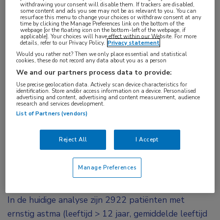
withdrawing your consent will disable them. If trackers are disabled,
ernstig astma vast te stellen, inclusief de
some content and ads you see may not be as relevant to you. You can
resurface this menu to change your choices or withdraw consent at any
time by clicking the Manage Preferences link on the bottom of the
klinische profielen van de patiënten. Op deze
webpage [or the floating icon on the bottom-left of the webpage, if
applicable]. Your choices will have effect within our Website. For more
manier komt er meer kennis over de feno- en
details, refer to our Privacy Policy.
Privacy statement
endotypen en wordt het beter mogelijk om de
Would you rather not? Then we only place essential and statistical
cookies, these do not record any data about you as a person
juiste medicatie voor de juiste patiënt te
We and our partners process data to provide:
selecteren.
Use precise geolocation data. Actively scan device characteristics for
identification. Store and/or access information on a device. Personalised
advertising and content, advertising and content measurement, audience
Het Russische register voor ernstig astma (RSAR) is
research and services development.
List of Partners (vendors)
een prospectieve, multicenter, niet-interventionele
observationele studie. Alle patiënten met ernstig
Reject All
I Accept
astma die in de RSAR zijn opgenomen, worden
periodiek op de poli gezien.
Manage Preferences
Kenmerken van astma
In de huidige analyse zijn 2922 patiënten met
ernstig astma (leeftijd > 12 jaar, gemiddelde leeftijd