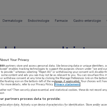
Dermatologie
Endocrinologie
Farmacie
Gastro-enterologie
el voorspelt intera
About Your Privacy
889
partners store and access personal data, like browsing data or unique identifiers, o
 Accept" enables tracking technologies to support the purposes shown under "we and our
 to provide," whereas selecting "Reject All" or withdrawing your consent will disable th
, some content and ads you see may not be as relevant to you. You can resurface this
 or withdraw consent at any time by clicking the Manage Preferences link on the bottom
the floating icon on the bottom-left of the webpage, if applicable]. Your choices will hav
For more details, refer to our Privacy Policy.
Privacy statement
ther not? Then we only place essential and statistical cookies, these do not record an
rson
ur partners process data to provide:
geolocation data. Actively scan device characteristics for identification. Store and/or acc