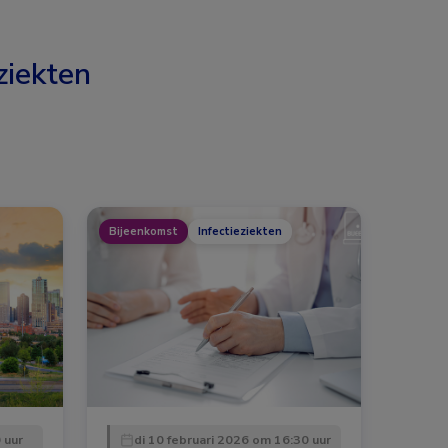
ziekten
Bijeenkomst
Infectieziekten
 uur
di 10 februari 2026 om 16:30 uur