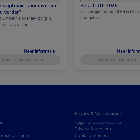
disciplinair samenwerken:
Post CROI 2026
u verder?
In navolging op de CROI in Denv
nodigen wij u …
p uw kennis over hiv-zorg in
raktische online …
Meer informatie →
Meer infor
Inschrijven gesloten
Inschrijven gesloten
Privacy & Voorwaarden
en
Algemene voorwaarden
Privacy Statement
 nascholingen
Cookiestatement