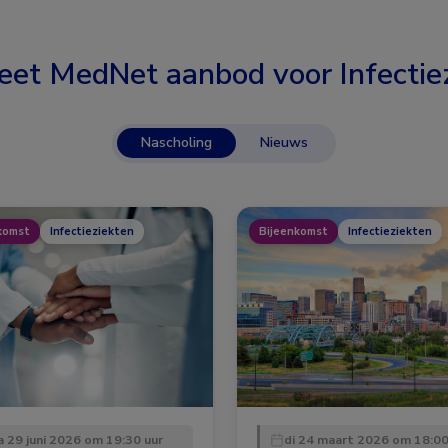
eet MedNet aanbod voor
Infectie
Nascholing
Nieuws
komst
Infectieziekten
Bijeenkomst
Infectieziekten
 29 juni 2026 om 19:30 uur
di 24 maart 2026 om 18:00