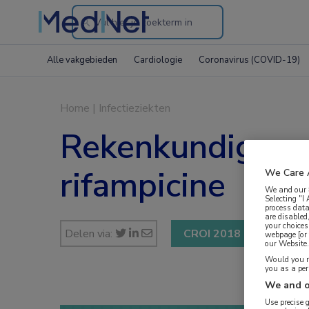
Search
through
Alle vakgebieden
Cardiologie
Coronavirus (COVID-19)
the
website
Home
|
Infectieziekten
Rekenkundig mod
rifampicine
We Care 
We and our
Selecting "I
process data
are disabled
your choices
Delen via:
CROI 2018
webpage [or 
our Website. 
Would you ra
you as a pe
We and o
Use precise 