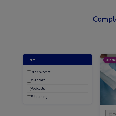
Compl
Type
Bijeen
Bijeenkomst
Webcast
Podcasts
E-learning
ma