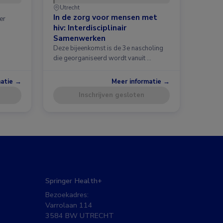
Utrecht
In de zorg voor mensen met
er
hiv: Interdisciplinair
Samenwerken
Deze bijeenkomst is de 3e nascholing
die georganiseerd wordt vanuit …
matie →
Meer informatie →
Inschrijven gesloten
Springer Health+
Bezoekadres:
Varrolaan 114
3584 BW UTRECHT