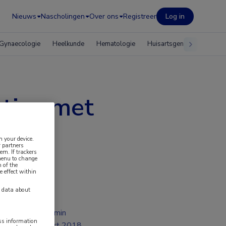
Nieuws
Nascholingen
Over ons
Registreer
Log in
Gynaecologie
Heelkunde
Hematologie
Huisartsgeneeskunde
cties met
n your device.
 partners
em. If trackers
 menu to change
 of the
e effect within
y data about
2 min
ess information
mrt 2018