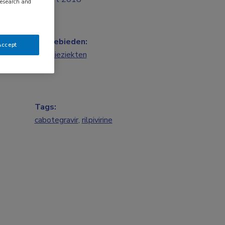
research and
Vakgebieden:
Accept
Infectieziekten
Tags:
cabotegravir
,
rilpivirine