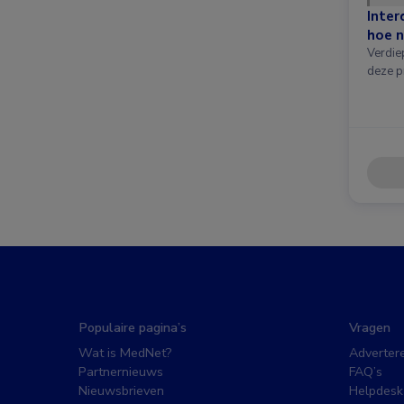
Inter
hoe n
Verdie
deze p
Populaire pagina’s
Vragen
Wat is MedNet?
Adverter
Partnernieuws
FAQ’s
Nieuwsbrieven
Helpdesk