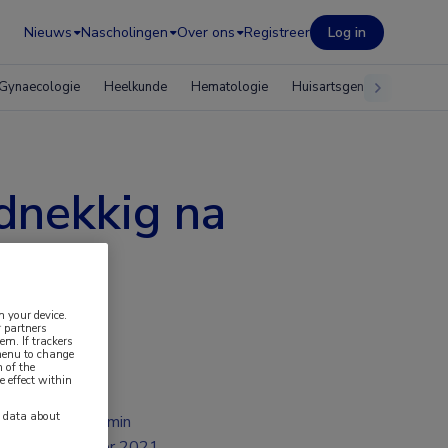
Nieuws
Nascholingen
Over ons
Registreer
Log in
Gynaecologie
Heelkunde
Hematologie
Huisartsgeneeskunde
dnekkig na
n your device.
 partners
em. If trackers
 menu to change
 of the
e effect within
y data about
2 min
apr 2021