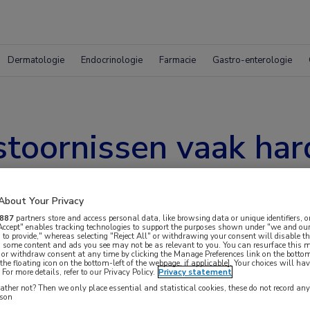
Dermatologie
Endocrinologie
Farmacie
Gastro-enterologie
toornissen vaak har
About Your Privacy
887
partners store and access personal data, like browsing data or unique identifiers, o
 Accept" enables tracking technologies to support the purposes shown under "we and our
 to provide," whereas selecting "Reject All" or withdrawing your consent will disable th
, some content and ads you see may not be as relevant to you. You can resurface this
 or withdraw consent at any time by clicking the Manage Preferences link on the bottom
the floating icon on the bottom-left of the webpage, if applicable]. Your choices will hav
For more details, refer to our Privacy Policy.
Privacy statement
ther not? Then we only place essential and statistical cookies, these do not record an
euk en smaak kunnen na het doormaken van
rson