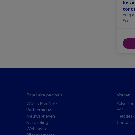
belan
congr
Amst
Volg d
Seoul!
Populaire pagina’s
Vragen
Wat is MedNet?
Adverter
Partnernieuws
FAQ’s
Nieuwsbrieven
Helpdesk
Nascholing
Contact
Webcasts