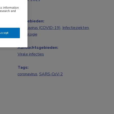
ess information
research and
Vakgebieden:
Coronavirus (COVID-19)
,
Infectieziekten
,
Accept
Neurologie
Aandachtsgebieden:
Virale infecties
Tags:
coronavirus
,
SARS-CoV-2