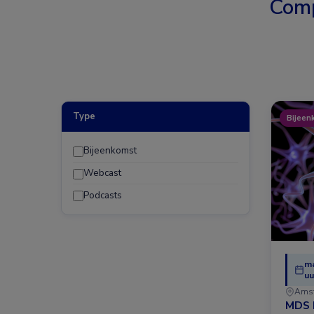
Comp
Type
Bijeen
Bijeenkomst
Webcast
Podcasts
ma
uu
Ams
MDS 