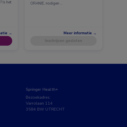
 Is het
ORANJE, nodigen …
matie →
Meer informatie →
Inschrijven gesloten
Springer Health+
Bezoekadres:
Varrolaan 114
3584 BW UTRECHT