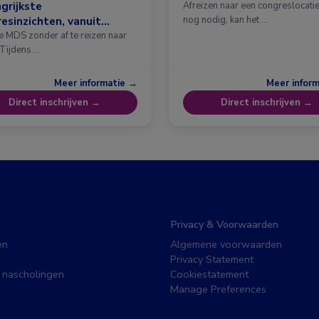
grijkste
Afreizen naar een congreslocatie?
esinzichten, vanuit
nog nodig, kan het …
erdam
e MDS zonder af te reizen naar
 Tijdens …
Meer informatie →
Meer infor
Direct inschrijven →
Direct inschrijven →
Privacy & Voorwaarden
en
Algemene voorwaarden
Privacy Statement
 nascholingen
Cookiestatement
Manage Preferences