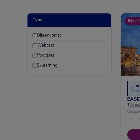
Type
Bijeen
Bijeenkomst
Webcast
Podcasts
E-learning
di
18
EASD
Tijden
de opv