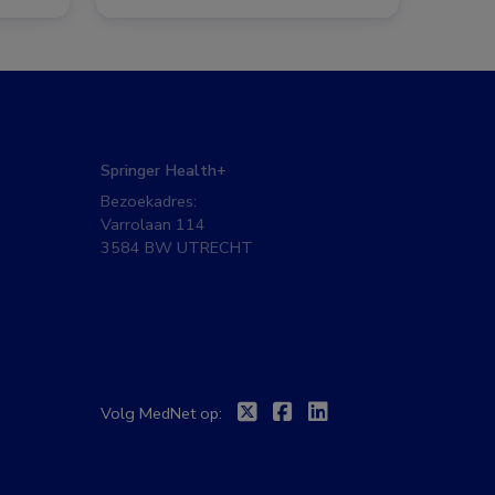
Springer Health+
Bezoekadres:
Varrolaan 114
3584 BW UTRECHT
Twitter
Facebook
Linkedin
Volg MedNet op: