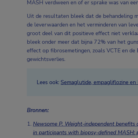
MASH verdween en of er sprake was van een 
Uit de resultaten bleek dat de behandeling m
de leverwaarden en het verminderen van leverv
groot deel van dit positieve effect niet verk
bleek onder meer dat bijna 72% van het gun
effect op fibrosemetingen, zoals VCTE en de
gewichtsverlies.
Lees ook:
Semaglutide, empagliflozine e
Bronnen:
Newsome P. Weight-independent benefits of
in participants with biopsy-defined MASH: p