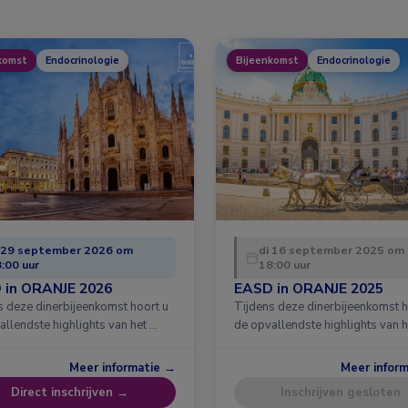
komst
Endocrinologie
Bijeenkomst
Endocrinologie
 29 september 2026 om
di 16 september 2025 om
:00 uur
18:00 uur
 in ORANJE 2026
EASD in ORANJE 2025
s deze dinerbijeenkomst hoort u
Tijdens deze dinerbijeenkomst h
allendste highlights van het …
de opvallendste highlights van h
Meer informatie →
Meer infor
Direct inschrijven →
Inschrijven gesloten