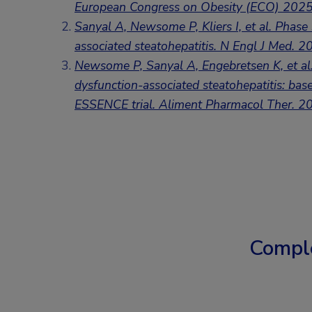
European Congress on Obesity (ECO) 202
Sanyal A, Newsome P, Kliers I, et al. Phase 
associated steatohepatitis. N Engl J Med. 2
Newsome P, Sanyal A, Engebretsen K, et al.
dysfunction-associated steatohepatitis: base
ESSENCE trial.
Aliment Pharmacol Ther. 2
Compl