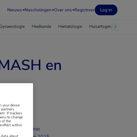
Nieuws
Nascholingen
Over ons
Registreer
Log in
Gynaecologie
Heelkunde
Hematologie
Huisartsgeneeskunde
p MASH en
n your device.
 partners
em. If trackers
 menu to change
 of the
e effect within
2 min
mei 2025
y data about