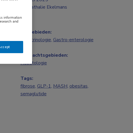
Nathalie Ekelmans
ess information
research and
Vakgebieden:
Endocrinologie
,
Gastro-enterologie
Accept
Aandachtsgebieden:
Hepatologie
Tags:
fibrose
,
GLP-1
,
MASH
,
obesitas
,
semaglutide