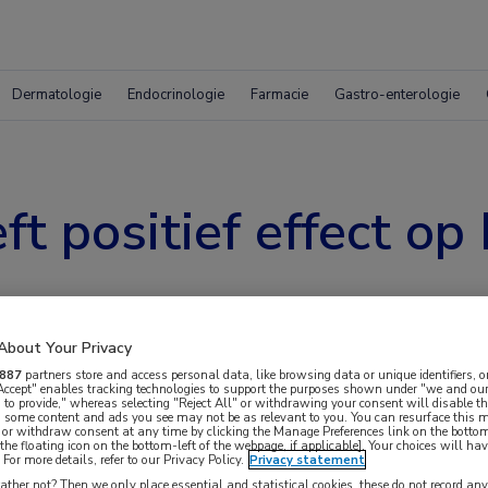
Dermatologie
Endocrinologie
Farmacie
Gastro-enterologie
ft positief effect o
About Your Privacy
887
partners store and access personal data, like browsing data or unique identifiers, o
 Accept" enables tracking technologies to support the purposes shown under "we and our
 to provide," whereas selecting "Reject All" or withdrawing your consent will disable th
, some content and ads you see may not be as relevant to you. You can resurface this
 or withdraw consent at any time by clicking the Manage Preferences link on the bottom
the floating icon on the bottom-left of the webpage, if applicable]. Your choices will hav
aglutide ook een positief effect op metabole
For more details, refer to our Privacy Policy.
Privacy statement
ther not? Then we only place essential and statistical cookies, these do not record an