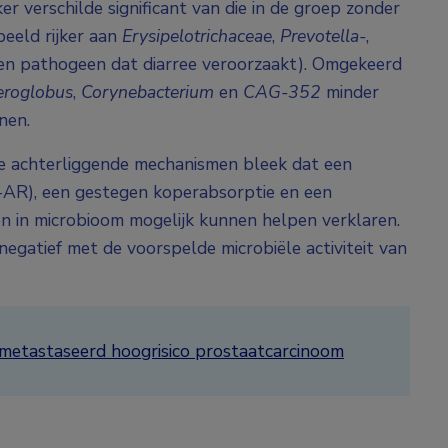
 verschilde significant van die in de groep zonder
eeld rijker aan
Erysipelotrichaceae
,
Prevotella-
,
en pathogeen dat diarree veroorzaakt). Omgekeerd
roglobus
,
Corynebacterium
en
CAG-352
minder
nen.
de achterliggende mechanismen bleek dat een
5-AR), een gestegen koperabsorptie en een
n in microbioom mogelijk kunnen helpen verklaren.
egatief met de voorspelde microbiële activiteit van
emetastaseerd hoogrisico prostaatcarcinoom