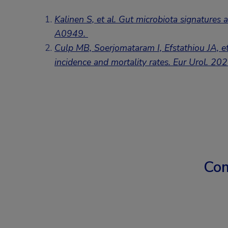
Kalinen S, et al. Gut microbiota signatures 
A0949.
Culp MB, Soerjomataram I, Efstathiou JA, et
incidence and mortality rates. Eur Urol. 2
Com