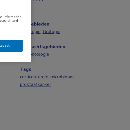
ess information
research and
Vakgebieden:
Oncologie
,
Urologie
Accept
Aandachtsgebieden:
Uro-oncologie
Tags:
corticosteroïd
,
microbioom
,
prostaatkanker