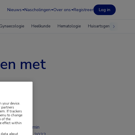
Nieuws
Nascholingen
Over ons
Registreer
Log in
Gynaecologie
Heelkunde
Hematologie
Huisartsgeneeskunde
nen met
n your device.
 partners
em. If trackers
 menu to change
 of the
e effect within
2 min
y data about
jul 2022