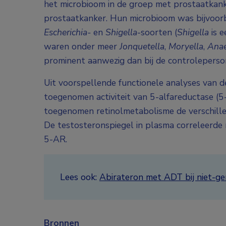
het microbioom in de groep met prostaatkanker
prostaatkanker. Hun microbioom was bijvoorb
Escherichia-
en
Shigella
-soorten (
Shigella
is e
waren onder meer
Jonquetella
,
Moryella
,
Anae
prominent aanwezig dan bij de controleperso
Uit voorspellende functionele analyses van 
toegenomen activiteit van 5-alfareductase (
toegenomen retinolmetabolisme de verschille
De testosteronspiegel in plasma correleerde n
5-AR.
Lees ook:
Abirateron met ADT bij niet-g
Bronnen