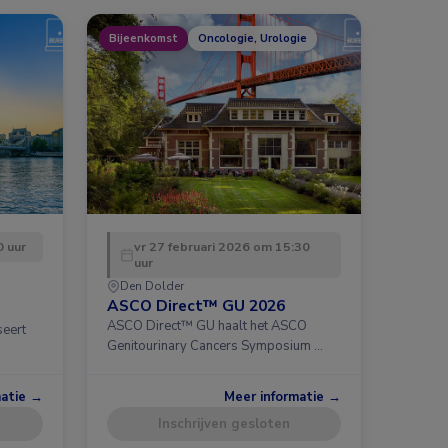
Bijeenkomst
Oncologie, Urologie
 uur
vr 27 februari 2026 om 15:30
uur
Den Dolder
ASCO Direct™ GU 2026
ASCO Direct™ GU haalt het ASCO
seert
Genitourinary Cancers Symposium …
matie →
Meer informatie →
Inschrijven gesloten