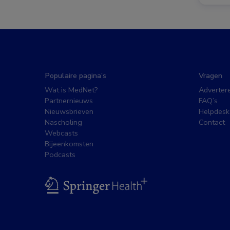
Populaire pagina’s
Vragen
Wat is MedNet?
Adverter
Partnernieuws
FAQ’s
Nieuwsbrieven
Helpdesk
Nascholing
Contact
Webcasts
Bijeenkomsten
Podcasts
BSL