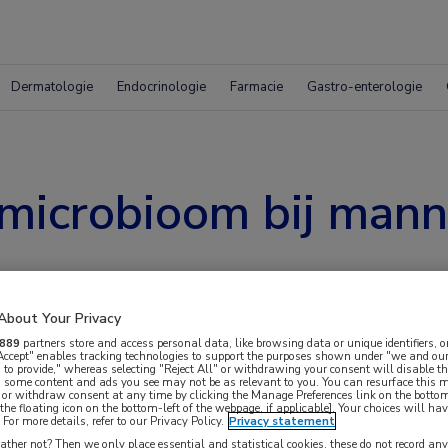
Dermatologie
Endocrinologie
Farmacie
Gastro-enterologie
 microbioom bij man
About Your Privacy
889
partners store and access personal data, like browsing data or unique identifiers, o
 Accept" enables tracking technologies to support the purposes shown under "we and our
 to provide," whereas selecting "Reject All" or withdrawing your consent will disable th
, some content and ads you see may not be as relevant to you. You can resurface this
 or withdraw consent at any time by clicking the Manage Preferences link on the bottom
the floating icon on the bottom-left of the webpage, if applicable]. Your choices will hav
 in het microbioom bij mannen met en zonder
For more details, refer to our Privacy Policy.
Privacy statement
ther not? Then we only place essential and statistical cookies, these do not record an