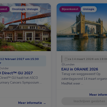
komst
Oncologie, Urologie
Bijeenkomst
Urologie
 12 februari 2027 om 15:30
za 14 maart 2026 om 18:00
r
Londen
Dolder
EAU in ORANJE 2026
 Direct™ GU 2027
Terug van weggeweest! Op
irect™ GU haalt het ASCO
zaterdagavond 14 maart organi
urinary Cancers Symposium …
MedNet weer …
Meer infor
Inschrijven gesloten
Meer informatie →