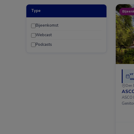
Type
Bijeen
Bijeenkomst
Webcast
Podcasts
vr
uu
Den 
ASCO
ASCO D
Genito