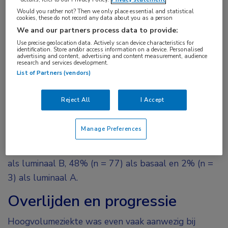
Op basis van genexpressieprofielen is het
Would you rather not? Then we only place essential and statistical
cookies, these do not record any data about you as a person
mogelijk om subtypen van gemetastaseerde
We and our partners process data to provide:
hormoongevoelige prostaatkanker (mHSPC) te
Use precise geolocation data. Actively scan device characteristics for
identification. Store and/or access information on a device. Personalised
identificeren die geassocieerd zijn met een
advertising and content, advertising and content measurement, audience
research and services development.
verschillend voordeel van een chemohormonale
List of Partners (vendors)
behandeling. Dat is gevonden in een analyse van
de E3805 CHAARTED-studie.
Reject All
I Accept
De genexpressieprofielen werden succesvol bepaald
Manage Preferences
bij 160 van de 198 patiënten met beschikbaar
weefselmateriaal. 50% (n = 80) werd geclassificeerd
als luminaal B, 48% (n = 77) als basaal en 2% (n =
3) als luminaal A.
Overlijden en progressie
Hoogvolumeziekte was even vaak aanwezig bij