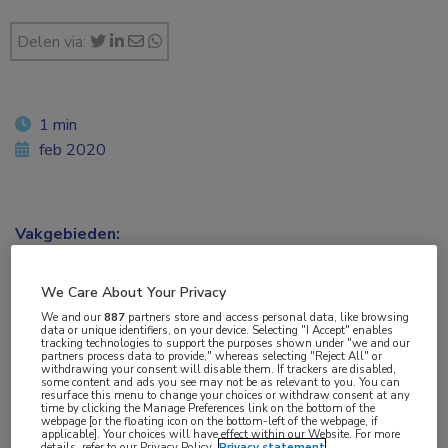
Delen via:
1 min
feb 2020
Vakgebieden:
Oncologie
,
Urologie
We Care About Your Privacy
Aandachtsgebieden:
We and our
887
partners store and access personal data, like browsing
data or unique identifiers, on your device. Selecting "I Accept" enables
Uro-oncologie
tracking technologies to support the purposes shown under "we and our
partners process data to provide," whereas selecting "Reject All" or
withdrawing your consent will disable them. If trackers are disabled,
some content and ads you see may not be as relevant to you. You can
Tags:
resurface this menu to change your choices or withdraw consent at any
time by clicking the Manage Preferences link on the bottom of the
docetaxel
,
luminaal
,
prostaatkanker
webpage [or the floating icon on the bottom-left of the webpage, if
applicable]. Your choices will have effect within our Website. For more
details, refer to our Privacy Policy.
Privacy statement