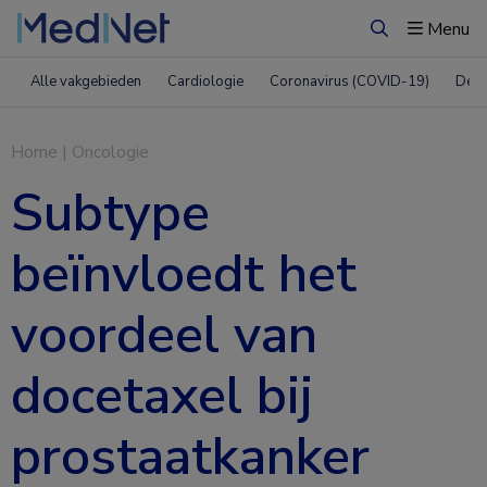
Menu
Zoeken
Alle vakgebieden
Cardiologie
Coronavirus (COVID-19)
Derm
Home
|
Oncologie
Subtype
beïnvloedt het
voordeel van
docetaxel bij
prostaatkanker