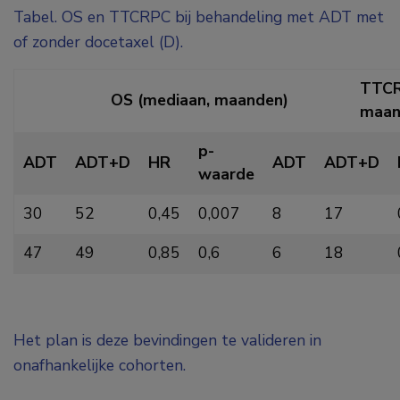
Tabel. OS en TTCRPC bij behandeling met ADT met
of zonder docetaxel (D).
TTCR
OS (mediaan, maanden)
maan
p-
ADT
ADT+D
HR
ADT
ADT+D
waarde
30
52
0,45
0,007
8
17
47
49
0,85
0,6
6
18
Het plan is deze bevindingen te valideren in
onafhankelijke cohorten.