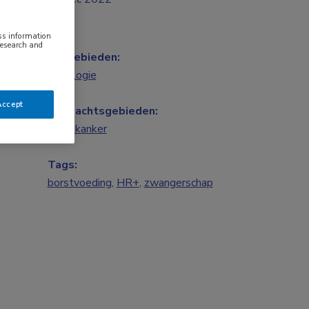
ess information
research and
Vakgebieden:
Oncologie
Accept
Aandachtsgebieden:
Borstkanker
Tags:
borstvoeding
,
HR+
,
zwangerschap