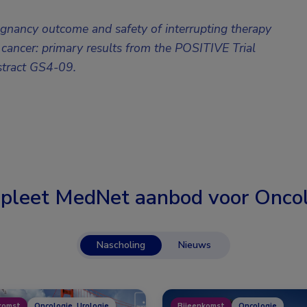
egnancy outcome and safety of interrupting therapy
cancer: primary results from the POSITIVE Trial
tract GS4-09.
pleet MedNet aanbod voor
Oncol
Nascholing
Nieuws
komst
Oncologie, Urologie
Bijeenkomst
Oncologie