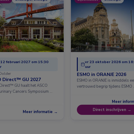
 12 februari 2027 om 15:30
vr 23 oktober 2026 om 18
r
uur
Dolder
ESMO in ORANJE 2026
 Direct™ GU 2027
ESMO in ORANJE is inmiddels e
irect™ GU haalt het ASCO
vertrouwd begrip tijdens ESMO 
urinary Cancers Symposium …
Meer infor
Direct inschrijven →
Meer informatie →