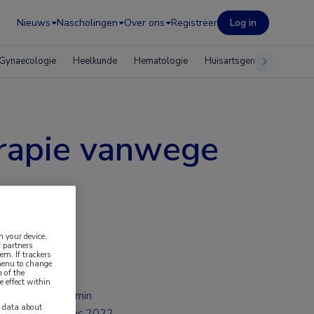
Nieuws
Nascholingen
Over ons
Registreer
Log in
Gynaecologie
Heelkunde
Hematologie
Huisartsgeneeskunde
erapie vanwege
n your device.
 partners
em. If trackers
 menu to change
 of the
e effect within
2 min
y data about
dec 2022