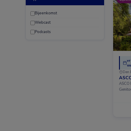
Bijeenkomst
Webcast
Podcasts
vr
uu
Den 
ASCO
ASCO D
Genito