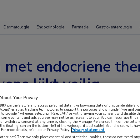
Dermatologie
Endocrinologie
Farmacie
Gastro-enterologie
en met endocriene th
ns lijkt veilig
About Your Privacy
887
partners store and access personal data, like browsing data or unique identifiers, o
 Accept" enables tracking technologies to support the purposes shown under "we and our
 to provide," whereas selecting "Reject All" or withdrawing your consent will disable th
, some content and ads you see may not be as relevant to you. You can resurface this
 or withdraw consent at any time by clicking the Manage Preferences link on the bottom
the floating icon on the bottom-left of the webpage, if applicable]. Your choices will hav
For more details, refer to our Privacy Policy.
Privacy statement
gerschapswens kunnen veilig gedurende
ther not? Then we only place essential and statistical cookies, these do not record an