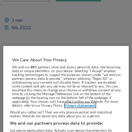
1 min
feb 2022
Vakgebieden:
Oncologie
,
Urologie
We Care About Your Privacy
We and our
887
partners store and access personal data, like browsing
data or unique identifiers, on your device. Selecting "I Accept" enables
Aandachtsgebieden:
tracking technologies to support the purposes shown under "we and our
partners process data to provide," whereas selecting "Reject All" or
Uro-oncologie
withdrawing your consent will disable them. If trackers are disabled,
some content and ads you see may not be as relevant to you. You can
resurface this menu to change your choices or withdraw consent at any
time by clicking the Manage Preferences link on the bottom of the
Tags:
webpage [or the floating icon on the bottom-left of the webpage, if
applicable]. Your choices will have effect within our Website. For more
abirateron
,
mCRPC
,
niraparib
,
olaparib
,
PARP
,
details, refer to our Privacy Policy.
Privacy statement
Would you rather not? Then we only place essential and statistical
prostaatkanker
cookies, these do not record any data about you as a person
We and our partners process data to provide:
David VanderWeele (Northwestern University,
Use precise geolocation data. Actively scan device characteristics for