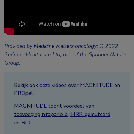
Provided by
Medicine Matters oncology
; © 2022
Springer Healthcare Ltd, part of the Springer Nature
Group.
Bekijk ook deze video’s over MAGNITUDE en
PROpel:
MAGNITUDE toont voordeel van
toevoeging niraparib bij HRR-gemuteerd
mCRPC