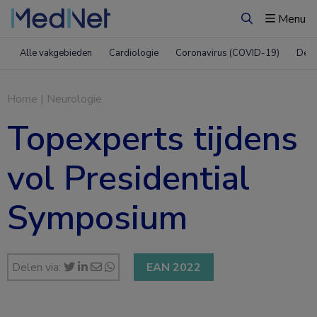
Menu
Zoeken
Alle vakgebieden
Cardiologie
Coronavirus (COVID-19)
Derm
Home
|
Neurologie
Topexperts tijdens
vol Presidential
Symposium
Delen via:
EAN 2022