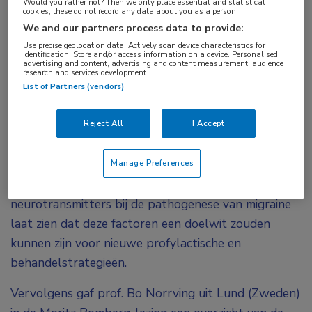
Would you rather not? Then we only place essential and statistical
cookies, these do not record any data about you as a person
het Presidential Symposium zat het
We and our partners process data to provide:
hoofdauditorium dan ook vol. Topexperts in de
Use precise geolocation data. Actively scan device characteristics for
neurologie gaven lezingen over migraine,
identification. Store and/or access information on a device. Personalised
advertising and content, advertising and content measurement, audience
research and services development.
beroerte en MS.
List of Partners (vendors)
Prof. Michael Moskowitz uit Boston opende het
Reject All
I Accept
symposium met de Brain Prize Lecture. Hij besprak
de rol van de pathofysiologie van het
trigeminovasculaire systeem bij migraine. De
Manage Preferences
betrokkenheid van bepaalde peptiden en andere
neurotransmitters bij de pathogenese van migraine
laat zien dat deze factoren een doelwit zouden
kunnen zijn voor nieuwe profylactische en
behandelstrategieën.
Vervolgens gaf prof. Bo Norrving uit Lund (Zweden)