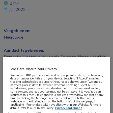
2 min
jun 2022
Vakgebieden:
Neurologie
Aandachtsgebieden:
Dementie
,
Hoofdpijn
,
Multipele Sclerose
,
Neuro-vasculair
We Care About Your Privacy
Tags:
We and our
889
partners store and access personal data, like browsing
CVA
,
migraine
data or unique identifiers, on your device. Selecting "I Accept" enables
tracking technologies to support the purposes shown under "we and our
partners process data to provide," whereas selecting "Reject All" or
withdrawing your consent will disable them. If trackers are disabled,
Het Presidential Symposium is een van de
some content and ads you see may not be as relevant to you. You can
resurface this menu to change your choices or withdraw consent at any
hoogtepunten tijdens het EAN-congres. Na twee
time by clicking the Manage Preferences link on the bottom of the
webpage [or the floating icon on the bottom-left of the webpage, if
virtuele edities mocht het congres dit jaar
applicable]. Your choices will have effect within our Website. For more
details, refer to our Privacy Policy.
Privacy statement
eindelijk plaatsvinden met live publiek. Tijdens