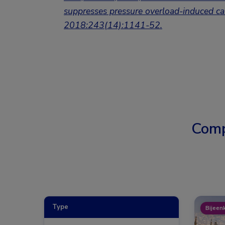
suppresses pressure overload-induced car
2018:243(14):1141-52.
Comp
Type
Bijeen