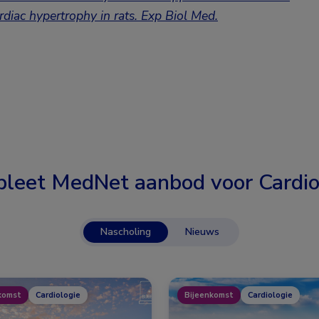
diac hypertrophy in rats.
Exp Biol Med.
leet MedNet aanbod voor
Cardio
Nascholing
Nieuws
komst
Cardiologie
Bijeenkomst
Cardiologie