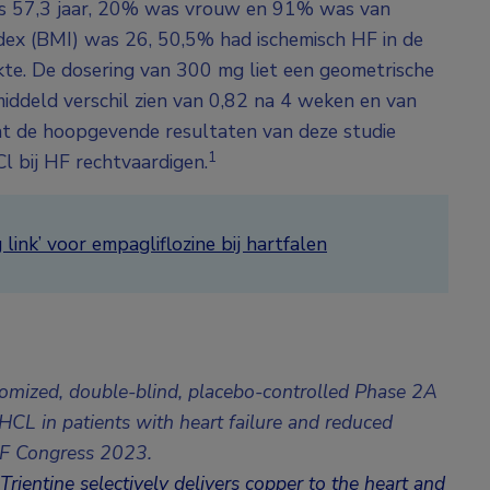
as 57,3 jaar, 20% was vrouw en 91% was van
dex (BMI) was 26, 50,5% had ischemisch HF in de
kte. De dosering van 300 mg liet een geometrische
iddeld verschil zien van 0,82 na 4 weken en van
at de hoopgevende resultaten van deze studie
1
l bij HF rechtvaardigen.
link’ voor empagliflozine bij hartfalen
randomized, double-blind, placebo-controlled Phase 2A
-HCL in patients with heart failure and reduced
F Congress 2023.
: Trientine selectively delivers copper to the heart and