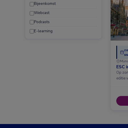
Bijeenkomst
Webcast
Podcasts
E-learning
zo
uu
Mün
ESC 
Op zon
editie 