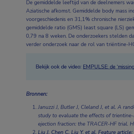
De gemiddelde leeftijd van de deelnemers w
Aziatische afkomst. Gemiddelde body mass in
voorgeschiedenis en 31,1% chronische nierzie
gemiddelde ratio (GMS) least square (LS) gem
0,79 na 8 weken. De onderzoekers stelden d
verder onderzoek naar de rol van triëntine-HC
Bekijk ook de video:
EMPULSE: de ‘missing 
Bronnen:
Januzzi J, Butler J, Cleland J, et al. A 
study to evaluate the effects of trientine
ejection fraction: the TRACER-HF trial.
H
Liu J, Chen C, Liu Y, et al. Feature article