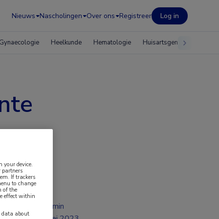
Nieuws
Nascholingen
Over ons
Registreer
Log in
Gynaecologie
Heelkunde
Hematologie
Huisartsgeneeskunde
nte
n your device.
 partners
em. If trackers
 menu to change
 of the
e effect within
2 min
y data about
mei 2023