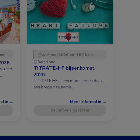
uur
za 9 mei 2026 om 16:30 uur
2026
Barcelona
TITRATE-HF bijeenkomst
 bekend
2026
 …
TITRATE HF is een mooi succes dankzij
een brede deelname …
matie →
Meer informatie →
Inschrijven gesloten