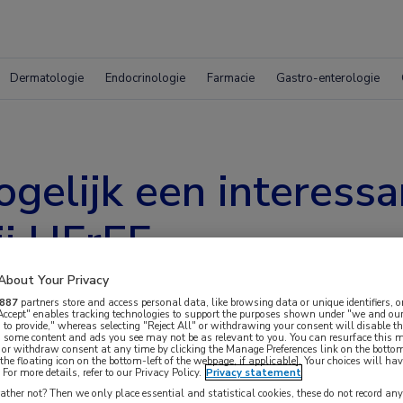
Dermatologie
Endocrinologie
Farmacie
Gastro-enterologie
gelijk een interessa
ij HFrEF
About Your Privacy
887
partners store and access personal data, like browsing data or unique identifiers, o
 Accept" enables tracking technologies to support the purposes shown under "we and our
 to provide," whereas selecting "Reject All" or withdrawing your consent will disable th
, some content and ads you see may not be as relevant to you. You can resurface this
 or withdraw consent at any time by clicking the Manage Preferences link on the bottom
the floating icon on the bottom-left of the webpage, if applicable]. Your choices will hav
For more details, refer to our Privacy Policy.
Privacy statement
l 300 mg aan hun standaard behandelregime
ther not? Then we only place essential and statistical cookies, these do not record an