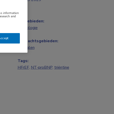
ess information
research and
Vakgebieden:
Cardiologie
Accept
Aandachtsgebieden:
Hartfalen
Tags:
HFrEF
,
NT-proBNP
,
triëntine