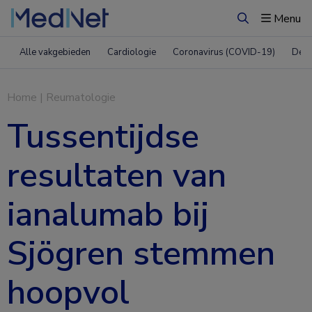
Menu
Zoeken
Alle vakgebieden
Cardiologie
Coronavirus (COVID-19)
Derm
Home
|
Reumatologie
Tussentijdse
resultaten van
ianalumab bij
Sjögren stemmen
hoopvol