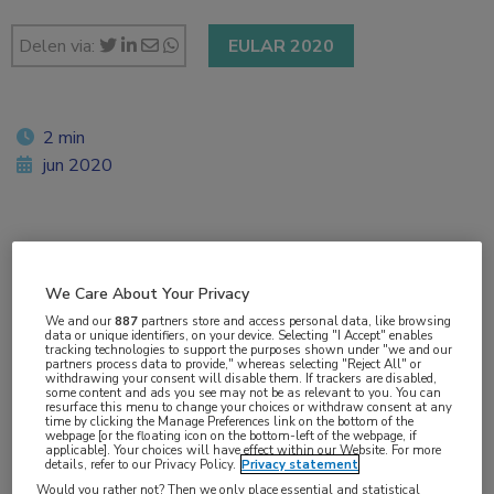
Delen via:
EULAR 2020
2 min
jun 2020
Vakgebieden:
Reumatologie
We Care About Your Privacy
We and our
887
partners store and access personal data, like browsing
data or unique identifiers, on your device. Selecting "I Accept" enables
Aandachtsgebieden:
tracking technologies to support the purposes shown under "we and our
partners process data to provide," whereas selecting "Reject All" or
Sjögren
withdrawing your consent will disable them. If trackers are disabled,
some content and ads you see may not be as relevant to you. You can
resurface this menu to change your choices or withdraw consent at any
time by clicking the Manage Preferences link on the bottom of the
Tags:
webpage [or the floating icon on the bottom-left of the webpage, if
applicable]. Your choices will have effect within our Website. For more
B-cel
,
ianalumab
details, refer to our Privacy Policy.
Privacy statement
Would you rather not? Then we only place essential and statistical