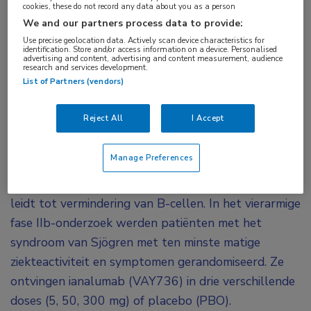
cookies, these do not record any data about you as a person
Het humane monoklonale antilichaam ianalumab
We and our partners process data to provide:
zou in de toekomst gebruikt kunnen worden in de
Use precise geolocation data. Actively scan device characteristics for
identification. Store and/or access information on a device. Personalised
behandeling van patiënten met het syndroom van
advertising and content, advertising and content measurement, audience
research and services development.
Sjögren. Dat laten tussentijdse resultaten zien
List of Partners (vendors)
van een fase IIb-onderzoek dat werd
gepresenteerd op het congres van de EULAR.
Reject All
I Accept
Ianalumab (codenaam VAY736) remt de interactie
Manage Preferences
tussen het ontstekingseiwit BAFF (de B-
celactiverende factor) en de BAFF-receptor. Dit
leidt tot vermindering van B-cellen. In het vierarmige
fase IIb-onderzoek werden patiënten met het
syndroom van Sjögren met ten minste matige
ziekteactiviteit en symptomen gerandomiseerd. Ze
ontvingen ianalumab (VAY736) in drie verschillende
doses (5, 50, 300 mg) of placebo (PBO).