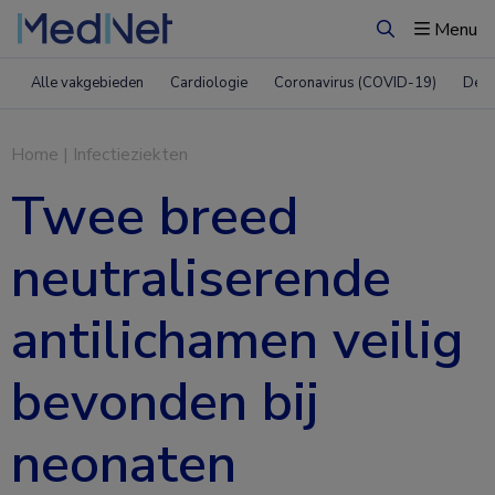
Menu
Zoeken
Alle vakgebieden
Cardiologie
Coronavirus (COVID-19)
Derm
Home
|
Infectieziekten
Twee breed
neutraliserende
antilichamen veilig
bevonden bij
neonaten