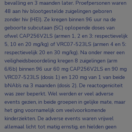
bevalling en 3 maanden later. Proefpersonen waren
48 aan hiv blootgestelde zuigelingen geboren
zonder hiv (HEI). Ze kregen binnen 96 uur na de
geboorte subcutaan (SC) oplopende doses van
ofwel CAP256V2LS (armen 1, 2 en 3: respectievelijk
5, 10 en 20 mg/kg) of VRC07-523LS (armen 4 en 5:
respectievelijk 20 en 30 mg/kg). Na onder meer een
veiligheidsbeoordeling kregen 8 zuigelingen (arm
6/6b) binnen 96 uur 60 mg CAP256V2LS en 90 mg
VRC07-523LS (dosis 1) en 120 mg van 1 van beide
bNAb’s na 3 maanden (dosis 2). De reactogeniciteit
was zeer beperkt. Wel werden er veel adverse
events gezien, in beide groepen in gelijke mate, maar
het ging voornamelijk om veelvoorkomende
kinderziekten. De adverse events waren vrijwel
allemaal licht tot matig ernstig, en hielden geen