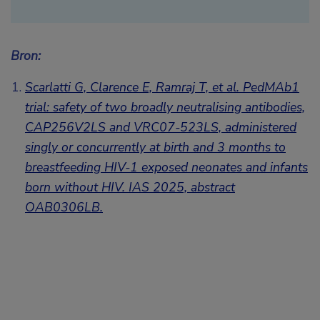
Bron:
Scarlatti G, Clarence E, Ramraj T, et al. PedMAb1
trial: safety of two broadly neutralising antibodies,
CAP256V2LS and VRC07-523LS, administered
singly or concurrently at birth and 3 months to
breastfeeding HIV-1 exposed neonates and infants
born without HIV. IAS 2025,
abstract
OAB0306LB
.