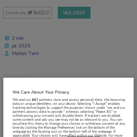
Delen via:
IAS 2025
2 min
jul 2025
Michiel Tent
Vakgebieden:
Infectieziekten
We Care About Your Privacy
We and our
887
partners store and access personal data, like browsing
Aandachtsgebieden:
data or unique identifiers, on your device. Selecting "I Accept" enables
tracking technologies to support the purposes shown under "we and our
HIV
,
Virale infecties
partners process data to provide," whereas selecting "Reject All" or
withdrawing your consent will disable them. If trackers are disabled,
some content and ads you see may not be as relevant to you. You can
resurface this menu to change your choices or withdraw consent at any
Tags:
time by clicking the Manage Preferences link on the bottom of the
webpage [or the floating icon on the bottom-left of the webpage, if
zwangerschap
applicable]. Your choices will have effect within our Website. For more