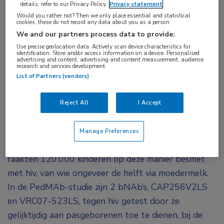
details, refer to our Privacy Policy.
Privacy statement
Would you rather not? Then we only place essential and statistical
cookies, these do not record any data about you as a person
De breed neutraliserende antilichamen (bNAb’s)
We and our partners process data to provide:
CAP256V2LS en VRC07-523LS zijn beide veilig
Use precise geolocation data. Actively scan device characteristics for
1
gebleken bij neonaten.
Deze resultaten
identification. Store and/or access information on a device. Personalised
advertising and content, advertising and content measurement, audience
ondersteunen verder onderzoek naar
research and services development.
List of Partners (vendors)
behandelingen op basis van antilichamen om
verticale transmissie van hiv via de moedermelk
Reject All
I Accept
te voorkomen.
In gebieden met een hoge hiv-prevalentie blijft
Manage Preferences
verticale transmissie een ernstig probleem: in 2024
raakten 120.000 kinderen op deze manier besmet
met hiv, van wie ongeveer de helft via moedermelk.
In de PedMAb-studie zijn 2 bNAb’s, CAP256V2LS
en VRC07-523LS, tegen hiv getest door ze
gelijktijdig aan pasgeborenen toe te dienen, bij de