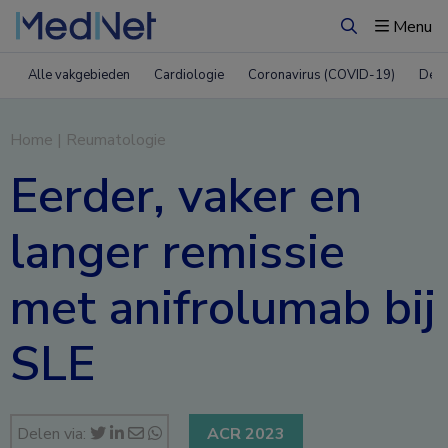
Menu
Zoeken
Alle vakgebieden
Cardiologie
Coronavirus (COVID-19)
Derm
Home
|
Reumatologie
Eerder, vaker en
langer remissie
met anifrolumab bij
SLE
Delen via:
ACR 2023