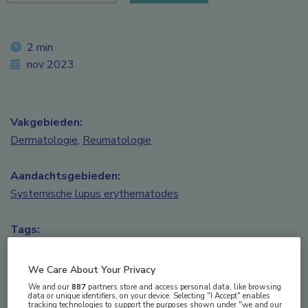
2 min
nov 2023
Vakgebieden:
Dermatologie
,
Reumatologie
Aandachtsgebieden:
Systemische lupus erythematodes
Tags:
anifrolumab
We Care About Your Privacy
Behandeling met anifrolumab wordt
We and our
887
partners store and access personal data, like browsing
data or unique identifiers, on your device. Selecting "I Accept" enables
geassocieerd met eerder, vaker en langer DORIS
tracking technologies to support the purposes shown under "we and our