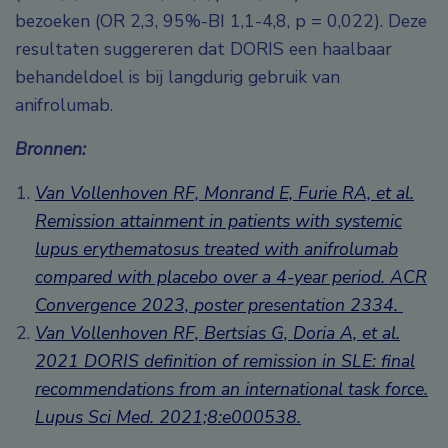
bezoeken (OR 2,3, 95%-BI 1,1-4,8, p = 0,022). Deze
resultaten suggereren dat DORIS een haalbaar
behandeldoel is bij langdurig gebruik van
anifrolumab.
Bronnen:
Van Vollenhoven RF, Monrand E, Furie RA, et al.
Remission attainment in patients with systemic
lupus erythematosus treated with anifrolumab
compared with placebo over a 4-year period.
ACR
Convergence 2023,
poster presentation 2334
.
Van Vollenhoven RF, Bertsias G, Doria A, et al.
2021 DORIS definition of remission in SLE: final
recommendations from an international task force.
Lupus Sci Med. 2021;8:e000538.