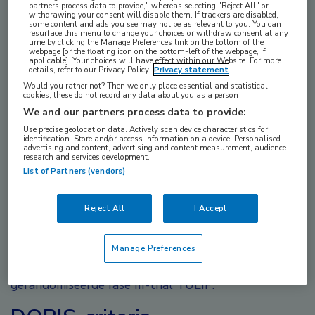
partners process data to provide," whereas selecting "Reject All" or
1
withdrawing your consent will disable them. If trackers are disabled,
ten opzichte van placebo.
DORIS is de nieuwe
some content and ads you see may not be as relevant to you. You can
resurface this menu to change your choices or withdraw consent at any
standaarddefinitie voor remissie bij systemische
time by clicking the Manage Preferences link on the bottom of the
webpage [or the floating icon on the bottom-left of the webpage, if
2
lupus erythematodes (SLE).
Tijdens de ACR
applicable]. Your choices will have effect within our Website. For more
details, refer to our Privacy Policy.
Privacy statement
2023 zijn de resultaten toegelicht.
Would you rather not? Then we only place essential and statistical
cookies, these do not record any data about you as a person
Bij patiënten met SLE is remissie het behandeldoel,
We and our partners process data to provide:
zeker omdat dit wordt geassocieerd met minder
Use precise geolocation data. Actively scan device characteristics for
identification. Store and/or access information on a device. Personalised
2
schade en flares en een betere kwaliteit van leven.
advertising and content, advertising and content measurement, audience
research and services development.
Sinds 2021 is er dan ook DORIS: een voor
List of Partners (vendors)
onderzoek en kliniek uniforme definitie van remissie
2
bij SLE.
In deze studie is gekeken of DORIS is te
Reject All
I Accept
bereiken bij SLE-patiënten die anifrolumab als
aanvullende therapie gebruiken in de
Manage Preferences
langetermijnextensiestudie van de dubbelblinde,
gerandomiseerde fase III-trial TULIP.