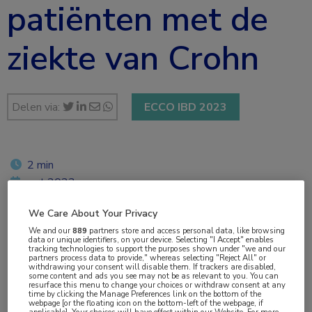
patiënten met de
ziekte van Crohn
Delen via:
ECCO IBD 2023
2 min
mrt 2023
We Care About Your Privacy
We and our
889
partners store and access personal data, like browsing
Vakgebieden:
data or unique identifiers, on your device. Selecting "I Accept" enables
tracking technologies to support the purposes shown under "we and our
Gastro-enterologie
,
Heelkunde
partners process data to provide," whereas selecting "Reject All" or
withdrawing your consent will disable them. If trackers are disabled,
some content and ads you see may not be as relevant to you. You can
resurface this menu to change your choices or withdraw consent at any
Aandachtsgebieden:
time by clicking the Manage Preferences link on the bottom of the
webpage [or the floating icon on the bottom-left of the webpage, if
applicable]. Your choices will have effect within our Website. For more