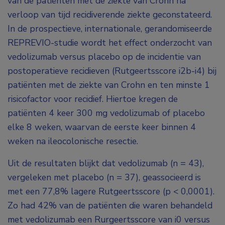
van de patiënten met de ziekte van Crohn na
verloop van tijd recidiverende ziekte geconstateerd.
In de prospectieve, internationale, gerandomiseerde
REPREVIO-studie wordt het effect onderzocht van
vedolizumab versus placebo op de incidentie van
postoperatieve recidieven (Rutgeertsscore i2b-i4) bij
patiënten met de ziekte van Crohn en ten minste 1
risicofactor voor recidief. Hiertoe kregen de
patiënten 4 keer 300 mg vedolizumab of placebo
elke 8 weken, waarvan de eerste keer binnen 4
weken na ileocolonische resectie.
Uit de resultaten blijkt dat vedolizumab (n = 43),
vergeleken met placebo (n = 37), geassocieerd is
met een 77,8% lagere Rutgeertsscore (p < 0,0001).
Zo had 42% van de patiënten die waren behandeld
met vedolizumab een Rurgeertsscore van i0 versus