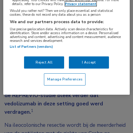
Chirurgie
,
IBD
details, refer to our Privacy Policy.
Privacy statement
Would you rather not? Then we only place essential and statistical
cookies, these do not record any data about you as a person
Tags:
We and our partners process data to provide:
vedolizumab
,
ziekte van Crohn
Use precise geolocation data. Actively scan device characteristics for
identification. Store and/or access information on a device. Personalised
advertising and content, advertising and content measurement, audience
Geselecteerd door prof. dr. Geert D’Haens
research and services development.
List of Partners (vendors)
Bij patiënten met de ziekte van Crohn en een
verhoogd risico op recidieven is behandeling met
Reject All
I Accept
vedolizumab versus placebo geassocieerd met
een significant lagere incidentie en ernst van
Manage Preferences
postoperatieve recidieven. Uit de resultaten van
de REPREVIO-studie bleek verder dat
vedolizumab in deze setting goed werd
1
verdragen.
Na ileocolonische resectie wordt bij de meerderheid