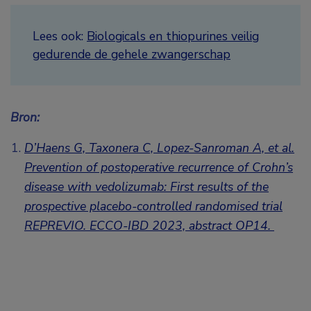
Lees ook:
Biologicals en thiopurines veilig
gedurende de gehele zwangerschap
Bron:
D’Haens G, Taxonera C, Lopez-Sanroman A, et al.
Prevention of postoperative recurrence of Crohn’s
disease with vedolizumab: First results of the
prospective placebo-controlled randomised trial
REPREVIO.
ECCO-IBD 2023, abstract OP14.