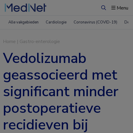
Menu
Zoeken
Alle vakgebieden
Cardiologie
Coronavirus (COVID-19)
Derm
Home
|
Gastro-enterologie
Vedolizumab
geassocieerd met
significant minder
postoperatieve
recidieven bij