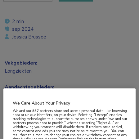
2 min
sep 2024
Jessica Brussee
Vakgebieden:
Longziekten
Aandachtsgebieden:
COPD
We Care About Your Privacy
Tags:
We and our
887
partners store and access personal data, like browsing
data or unique identifiers, on your device. Selecting "I Accept" enables
artificiële intelligentie
,
longaanval
tracking technologies to support the purposes shown under "we and our
partners process data to provide," whereas selecting "Reject All" or
withdrawing your consent will disable them. If trackers are disabled,
some content and ads you see may not be as relevant to you. You can
resurface this menu to change your choices or withdraw consent at any
Bij COPD-patiënten gaan vroege symptomen van
time by clicking the Manage Preferences link on the bottom of the