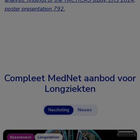
analysis: findings of the TACTICAS study.
ERS 2024,
poster presentation 792
.
Compleet MedNet aanbod voor
Longziekten
Nascholing
Nieuws
Bijeenkomst
Longziekten