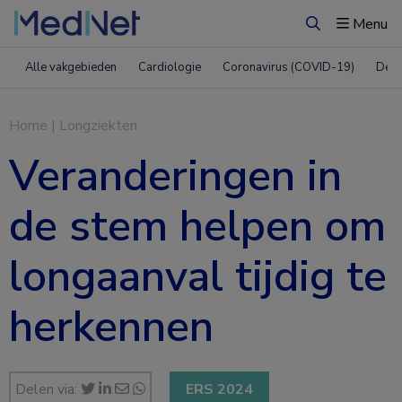
Menu
Zoeken
Alle vakgebieden
Cardiologie
Coronavirus (COVID-19)
Derm
Home
|
Longziekten
Veranderingen in
de stem helpen om
longaanval tijdig te
herkennen
Delen via:
ERS 2024