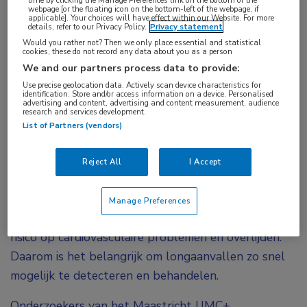
webpage [or the floating icon on the bottom-left of the webpage, if
een longaanval gepaard met veranderingen in de
applicable]. Your choices will have effect within our Website. For more
details, refer to our Privacy Policy.
Privacy statement
stem. Dit blijkt uit een studie van onderzoekers
Would you rather not? Then we only place essential and statistical
van het Maastricht UMC+. Hoewel de techniek die
cookies, these do not record any data about you as a person
We and our partners process data to provide:
zij gebruiken nog verder moet worden
Use precise geolocation data. Actively scan device characteristics for
uitgewerkt, kan stemanalyse in de toekomst
identification. Store and/or access information on a device. Personalised
advertising and content, advertising and content measurement, audience
mogelijk helpen om longaanvallen tijdig te
research and services development.
List of Partners (vendors)
herkennen en patiënten zo vroeg mogelijk te
behandelen.
Reject All
I Accept
Longaanvallen bij COPD leiden onder andere tot
een verslechtering van de longfunctie, een
Manage Preferences
verminderde kwaliteit van leven en een verhoogd
risico op cardiovasculaire problemen en overlijden.
Daarom is het belangrijk om longaanvallen zo snel
mogelijk te detecteren en behandelen.
Onderzoekers van het Maastricht UMC+