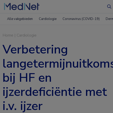
Z
Alle vakgebieden
Cardiologie
Coronavirus (COVID-19)
Derm
Home
|
Cardiologie
Verbetering
langetermijnuitkom
bij HF en
ijzerdeficiëntie met
i.v. ijzer