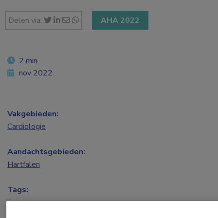
Delen via:
AHA 2022
2 min
nov 2022
Vakgebieden:
Cardiologie
Aandachtsgebieden:
Hartfalen
Tags:
ijzer