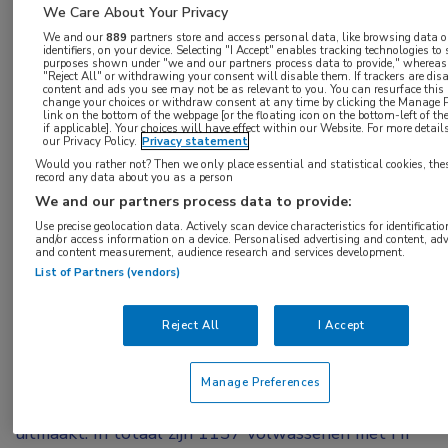
We Care About Your Privacy
Langdurige behandeling met intraveneus
We and our
889
partners store and access personal data, like browsing data o
toegediend ijzer verbetert de symptomen en
identifiers, on your device. Selecting "I Accept" enables tracking technologies to
purposes shown under "we and our partners process data to provide," whereas 
"Reject All" or withdrawing your consent will disable them. If trackers are dis
zorgt voor minder recidief ziekenhuisopnamen bij
content and ads you see may not be as relevant to you. You can resurface thi
change your choices or withdraw consent at any time by clicking the Manage P
mensen met HF en ijzerdeficiëntie. Deze
link on the bottom of the webpage [or the floating icon on the bottom-left of t
if applicable]. Your choices will have effect within our Website. For more details,
behandeling wordt goed verdragen; patiënten
our Privacy Policy.
Privacy statement
gaven door middel van vragenlijsten over de
Would you rather not? Then we only place essential and statistical cookies, the
record any data about you as a person
kwaliteit van leven aan dat ze zich na deze
We and our partners process data to provide:
behandeling beter voelden.
Use precise geolocation data. Actively scan device characteristics for identificatio
and/or access information on a device. Personalised advertising and content, adv
and content measurement, audience research and services development.
In de IRONMAN study werd onderzocht of
List of Partners (vendors)
langdurige toediening van intraveneus ijzer de
uitkomsten verbeterde bij volwassenen met
Reject All
I Accept
hartfalen (HF) en ijzerdeficiëntie in vergelijking met
de huidige door de richtlijnen aanbevolen zorg,
Manage Preferences
waarvan intraveneuze ijzerbehandeling geen deel
uitmaakt. In totaal zijn 1137 volwassenen met HF