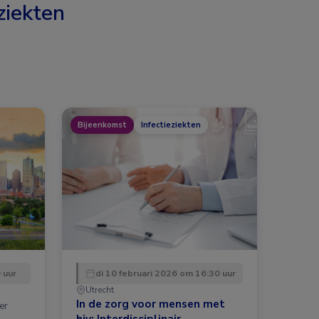
ziekten
Bijeenkomst
Infectieziekten
 uur
di 10 februari 2026 om 16:30 uur
Utrecht
In de zorg voor mensen met
er
hiv: Interdisciplinair