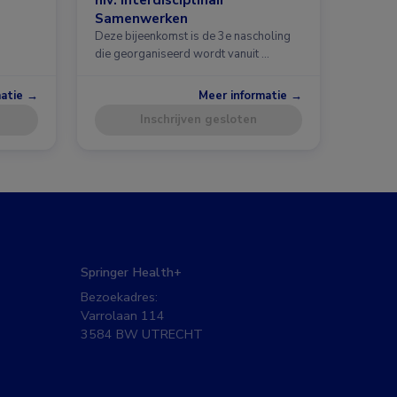
Samenwerken
Deze bijeenkomst is de 3e nascholing
die georganiseerd wordt vanuit …
matie →
Meer informatie →
Inschrijven gesloten
Springer Health+
Bezoekadres:
Varrolaan 114
3584 BW UTRECHT