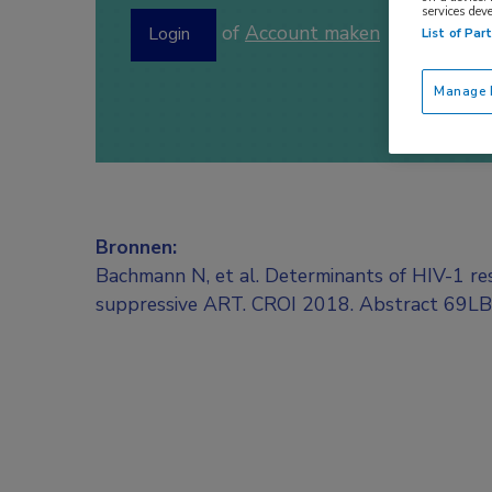
services dev
of
Account maken
Login
List of Par
Manage P
Bronnen:
Bachmann N, et al. Determinants of HIV-1 re
suppressive ART. CROI 2018. Abstract 69LB