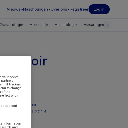
Nieuws
Nascholingen
Over ons
Registreer
Log in
Gynaecologie
Heelkunde
Hematologie
Huisartsgeneeskunde
eservoir
n your device.
 partners
em. If trackers
 menu to change
 of the
e effect within
1 min
y data about
mrt 2018
ess information
research and