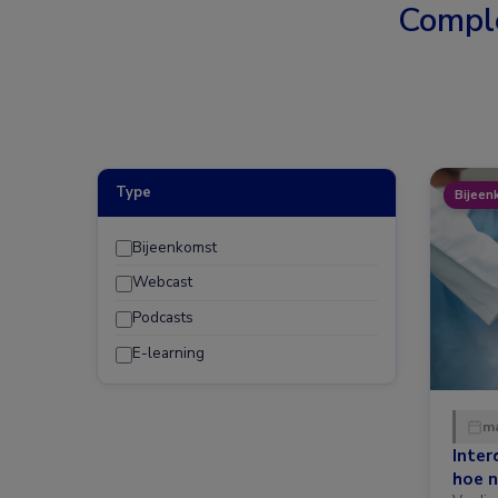
Compl
Type
Bijeen
Bijeenkomst
Webcast
Podcasts
E-learning
ma
Inter
hoe n