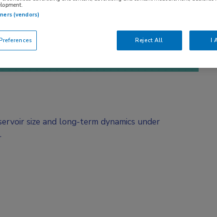
elopment.
tners (vendors)
references
Reject All
I 
servoir size and long-term dynamics under
.