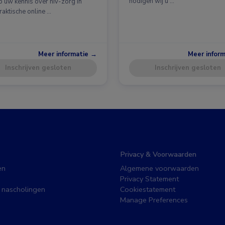
nodigen wij u …
p uw kennis over hiv-zorg in
raktische online …
Meer informatie →
Meer infor
Inschrijven gesloten
Inschrijven gesloten
Privacy & Voorwaarden
en
Algemene voorwaarden
Privacy Statement
 nascholingen
Cookiestatement
Manage Preferences