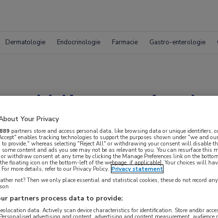
Dermatologie
Endocrinologie
Farmacie
Gastro-enterologie
oed blips op viraal r
About Your Privacy
889
partners store and access personal data, like browsing data or unique identifiers, o
 Accept" enables tracking technologies to support the purposes shown under "we and our
 to provide," whereas selecting "Reject All" or withdrawing your consent will disable th
, some content and ads you see may not be as relevant to you. You can resurface this
 or withdraw consent at any time by clicking the Manage Preferences link on the bottom
the floating icon on the bottom-left of the webpage, if applicable]. Your choices will hav
For more details, refer to our Privacy Policy.
Privacy statement
ther not? Then we only place essential and statistical cookies, these do not record an
rson
ur partners process data to provide:
 krijgen.
geolocation data. Actively scan device characteristics for identification. Store and/or acc
 Personalised advertising and content, advertising and content measurement, audience 