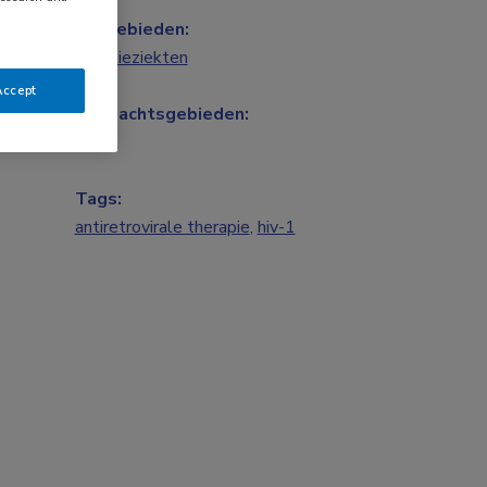
Vakgebieden:
Infectieziekten
Accept
Aandachtsgebieden:
HIV
Tags:
antiretrovirale therapie
,
hiv-1