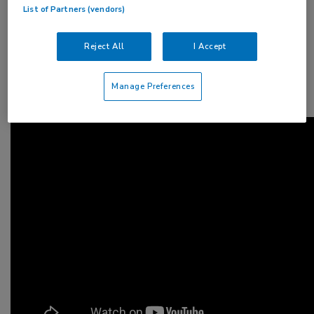
List of Partners (vendors)
John Wilding (University of Liverpool, VK) geeft
een overzicht van de resultaten van het
Reject All
I Accept
SURPASS-programma tot nu toe en bespreekt
hoe tirzepatide in de toekomst ingezet kan
Manage Preferences
worden (3:58).