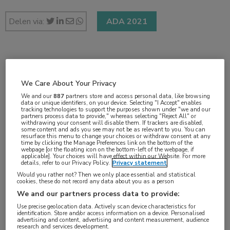
Delen via:
ADA 2021
1 min
jun 2021
We Care About Your Privacy
We and our
887
partners store and access personal data, like browsing
data or unique identifiers, on your device. Selecting "I Accept" enables
tracking technologies to support the purposes shown under "we and our
partners process data to provide," whereas selecting "Reject All" or
Vakgebieden:
withdrawing your consent will disable them. If trackers are disabled,
some content and ads you see may not be as relevant to you. You can
Endocrinologie
resurface this menu to change your choices or withdraw consent at any
time by clicking the Manage Preferences link on the bottom of the
webpage [or the floating icon on the bottom-left of the webpage, if
applicable]. Your choices will have effect within our Website. For more
Aandachtsgebieden:
details, refer to our Privacy Policy.
Privacy statement
Diabetes
Would you rather not? Then we only place essential and statistical
cookies, these do not record any data about you as a person
We and our partners process data to provide:
Tags:
Use precise geolocation data. Actively scan device characteristics for
GLP-1
,
SURPASS
,
tirzepatide
,
type 2-diabetes
identification. Store and/or access information on a device. Personalised
advertising and content, advertising and content measurement, audience
research and services development.