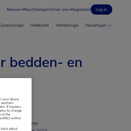
Nieuws
Nascholingen
Over ons
Registreer
Log in
Gynaecologie
Heelkunde
Hematologie
Huisartsgeneeskunde
or bedden- en
n your device.
 partners
em. If trackers
 menu to change
 of the
e effect within
2 min
y data about
mei 2024