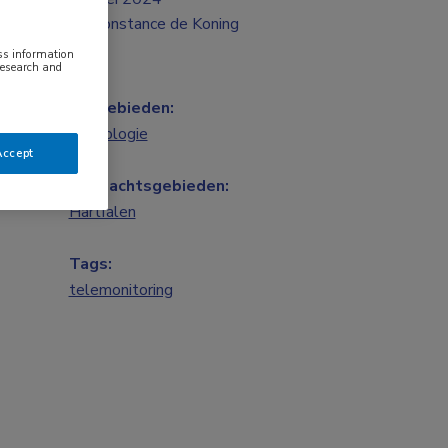
Constance de Koning
ess information
research and
Vakgebieden:
Cardiologie
Accept
Aandachtsgebieden:
Hartfalen
Tags:
telemonitoring