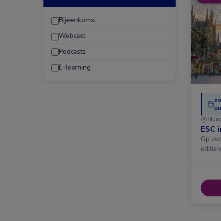
Bijeenkomst
Webcast
Podcasts
E-learning
zo
uu
Mün
ESC 
Op zon
editie 