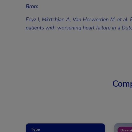
Bron:
Feyz l, Mkrtchjan A, Van Herwerden M, et al. E
patients with worsening heart failure in a Dutc
Comp
Type
Bijeen