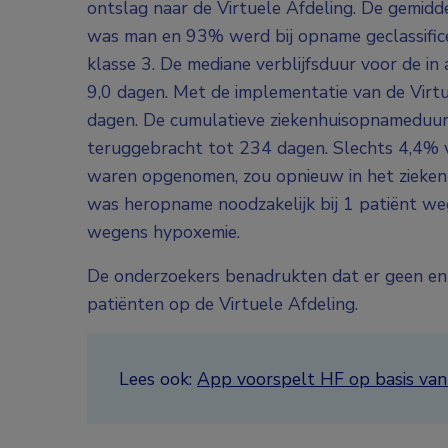
ontslag naar de Virtuele Afdeling. De gemidd
was man en 93% werd bij opname geclassific
klasse 3. De mediane verblijfsduur voor de i
9,0 dagen. Met de implementatie van de Virt
dagen. De cumulatieve ziekenhuisopnameduu
teruggebracht tot 234 dagen. Slechts 4,4% va
waren opgenomen, zou opnieuw in het zieken
was heropname noodzakelijk bij 1 patiënt weg
wegens hypoxemie.
De onderzoekers benadrukten dat er geen enk
patiënten op de Virtuele Afdeling.
Lees ook:
App voorspelt HF op basis van