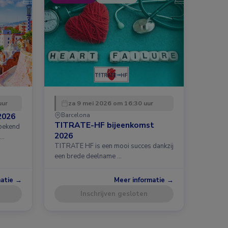
uur
za 9 mei 2026 om 16:30 uur
2026
Barcelona
TITRATE-HF bijeenkomst
 bekend
2026
 …
TITRATE HF is een mooi succes dankzij
een brede deelname …
matie →
Meer informatie →
Inschrijven gesloten