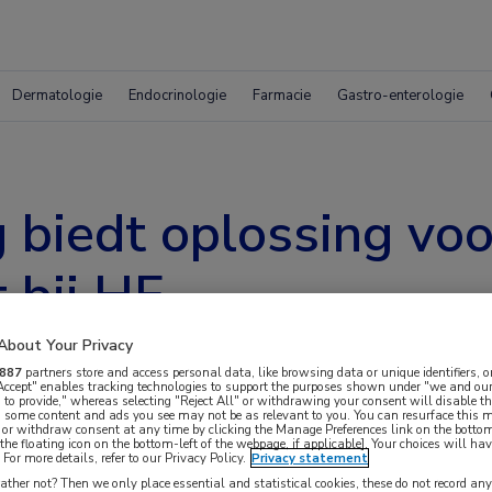
Dermatologie
Endocrinologie
Farmacie
Gastro-enterologie
g biedt oplossing vo
t bij HF
About Your Privacy
887
partners store and access personal data, like browsing data or unique identifiers, o
 Accept" enables tracking technologies to support the purposes shown under "we and our
 to provide," whereas selecting "Reject All" or withdrawing your consent will disable th
, some content and ads you see may not be as relevant to you. You can resurface this
 or withdraw consent at any time by clicking the Manage Preferences link on the bottom
the floating icon on the bottom-left of the webpage, if applicable]. Your choices will hav
For more details, refer to our Privacy Policy.
Privacy statement
t ziekenhuis worden opgenomen wegens
ther not? Then we only place essential and statistical cookies, these do not record an