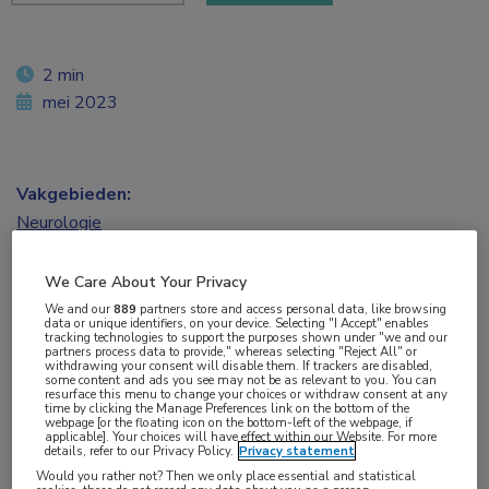
2 min
mei 2023
Vakgebieden:
Neurologie
Aandachtsgebieden:
We Care About Your Privacy
Hoofdpijn
We and our
889
partners store and access personal data, like browsing
data or unique identifiers, on your device. Selecting "I Accept" enables
tracking technologies to support the purposes shown under "we and our
partners process data to provide," whereas selecting "Reject All" or
Tags:
withdrawing your consent will disable them. If trackers are disabled,
some content and ads you see may not be as relevant to you. You can
CGRP
,
migraine
,
zavegepant
resurface this menu to change your choices or withdraw consent at any
time by clicking the Manage Preferences link on the bottom of the
webpage [or the floating icon on the bottom-left of the webpage, if
applicable]. Your choices will have effect within our Website. For more
details, refer to our Privacy Policy.
Privacy statement
In een placebogecontroleerde studie is
Would you rather not? Then we only place essential and statistical
zavegepant in de vorm van een neusspray