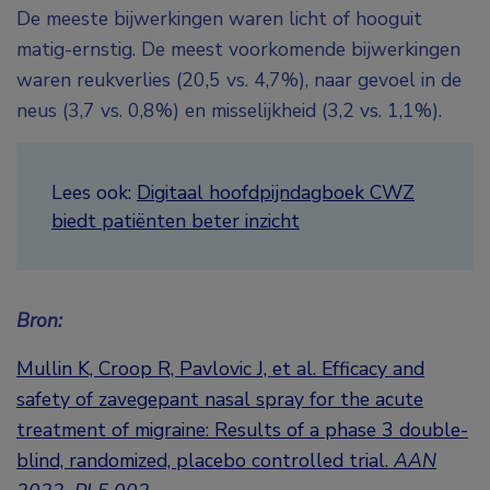
De meeste bijwerkingen waren licht of hooguit
matig-ernstig. De meest voorkomende bijwerkingen
waren reukverlies (20,5 vs. 4,7%), naar gevoel in de
neus (3,7 vs. 0,8%) en misselijkheid (3,2 vs. 1,1%).
Lees ook:
Digitaal hoofdpijndagboek CWZ
biedt patiënten beter inzicht
Bron:
Mullin K, Croop R, Pavlovic J, et al. Efficacy and
safety of zavegepant nasal spray for the acute
treatment of migraine: Results of a phase 3 double-
blind, randomized, placebo controlled trial.
AAN