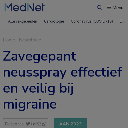
Menu
Zoeken
Alle vakgebieden
Cardiologie
Coronavirus (COVID-19)
Derm
Home
|
Neurologie
Zavegepant
neusspray effectief
en veilig bij
migraine
Delen via:
AAN 2023