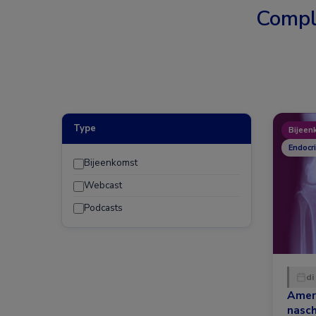
Compl
Type
Bijeen
Endocr
Bijeenkomst
Webcast
Podcasts
di
Amer
nasc