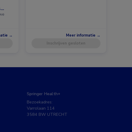
s
uwe
matie →
Meer informatie →
Inschrijven gesloten
Springer Health+
Bezoekadres:
Varrolaan 114
3584 BW UTRECHT