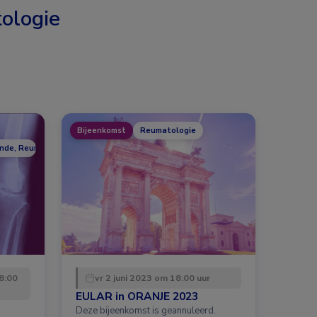
ologie
Bijeenkomst
Reumatologie
unde, Reumatologie
8:00
vr 2 juni 2023 om 18:00 uur
EULAR in ORANJE 2023
Deze bijeenkomst is geannuleerd.