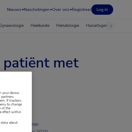
Nieuws
Nascholingen
Over ons
Registreer
Log in
Gynaecologie
Heelkunde
Hematologie
Huisartsgeneeskunde
 patiënt met
n your device.
 partners
em. If trackers
 menu to change
 of the
e effect within
y data about
2 min
nov 2020