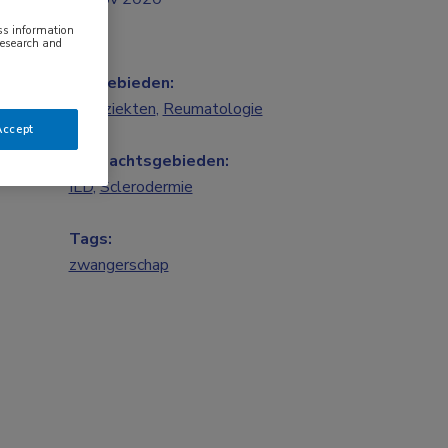
ess information
research and
Vakgebieden:
Longziekten
,
Reumatologie
Accept
Aandachtsgebieden:
ILD
,
Sclerodermie
Tags:
zwangerschap