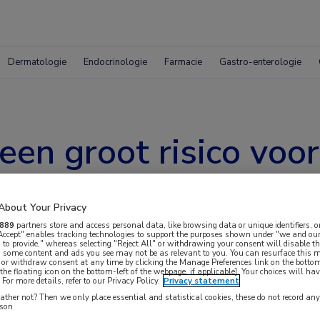
Dermatologie
Endocrinologie
Farmacie
Gastro-enterologie
en groot risico voor
gziekte
About Your Privacy
889
partners store and access personal data, like browsing data or unique identifiers, o
 Accept" enables tracking technologies to support the purposes shown under "we and our
 to provide," whereas selecting "Reject All" or withdrawing your consent will disable th
, some content and ads you see may not be as relevant to you. You can resurface this
 or withdraw consent at any time by clicking the Manage Preferences link on the bottom
the floating icon on the bottom-left of the webpage, if applicable]. Your choices will hav
For more details, refer to our Privacy Policy.
Privacy statement
ther not? Then we only place essential and statistical cookies, these do not record an
 lijkt het niet nodig om vrouwen met een
rson