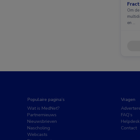
Fract
nieuw
Om de 
multidi
en …
Populaire pagina’s
Vragen
Wat is MedNet?
Adverter
Partnernieuws
FAQ’s
Nieuwsbrieven
Helpdesk
Nascholing
Contact
Webcasts