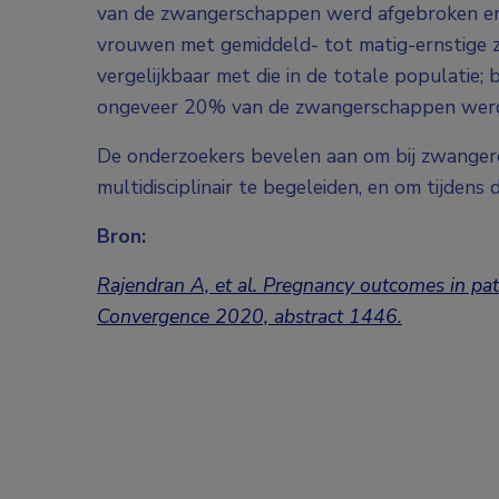
van de zwangerschappen werd afgebroken en b
vrouwen met gemiddeld- tot matig-ernstige z
vergelijkbaar met die in de totale populatie
ongeveer 20% van de zwangerschappen werd 
De onderzoekers bevelen aan om bij zwangere
multidisciplinair te begeleiden, en om tijdens 
Bron:
Rajendran A, et al. Pregnancy outcomes in pati
Convergence 2020, abstract 1446.