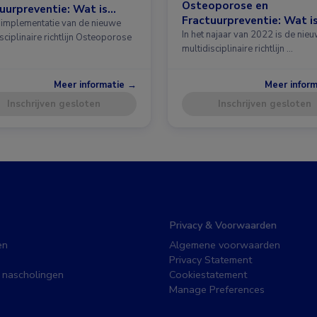
Osteoporose en
uurpreventie: Wat is
Fractuurpreventie: Wat i
 in de richtlijn?
implementatie van de nieuwe
nieuw in de richtlijn?
In het najaar van 2022 is de nie
sciplinaire richtlijn Osteoporose
multidisciplinaire richtlijn …
Meer informatie →
Meer infor
Inschrijven gesloten
Inschrijven gesloten
Privacy & Voorwaarden
en
Algemene voorwaarden
Privacy Statement
 nascholingen
Cookiestatement
Manage Preferences