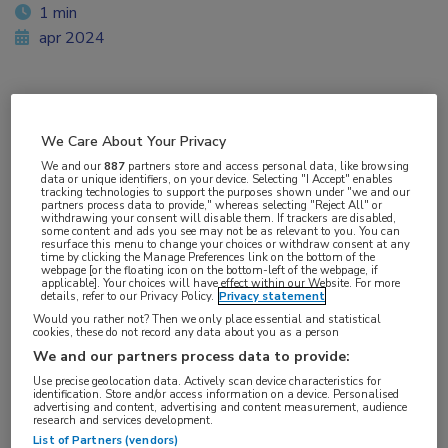
1 min
apr 2024
Vakgebieden:
We Care About Your Privacy
Hematologie
We and our
887
partners store and access personal data, like browsing
data or unique identifiers, on your device. Selecting "I Accept" enables
tracking technologies to support the purposes shown under "we and our
partners process data to provide," whereas selecting "Reject All" or
withdrawing your consent will disable them. If trackers are disabled,
some content and ads you see may not be as relevant to you. You can
resurface this menu to change your choices or withdraw consent at any
time by clicking the Manage Preferences link on the bottom of the
webpage [or the floating icon on the bottom-left of the webpage, if
applicable]. Your choices will have effect within our Website. For more
details, refer to our Privacy Policy.
Privacy statement
Would you rather not? Then we only place essential and statistical
cookies, these do not record any data about you as a person
We and our partners process data to provide:
Use precise geolocation data. Actively scan device characteristics for
identification. Store and/or access information on a device. Personalised
advertising and content, advertising and content measurement, audience
research and services development.
List of Partners (vendors)