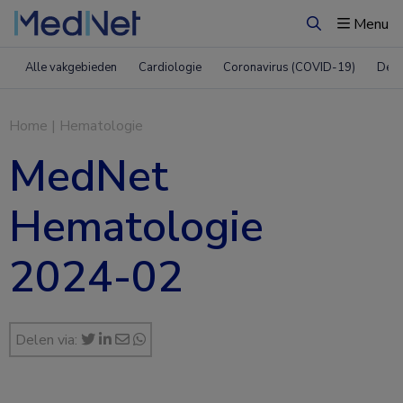
Menu
Zoeken
Alle vakgebieden
Cardiologie
Coronavirus (COVID-19)
Derm
Home
|
Hematologie
MedNet
Hematologie
2024-02
Delen via: