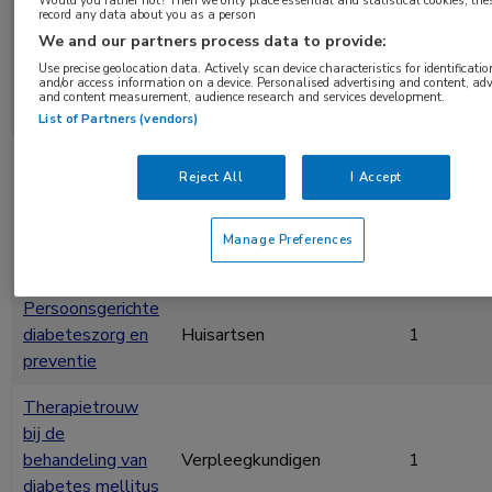
Would you rather not? Then we only place essential and statistical cookies, the
cardiologen,
record any data about you as a person
teamwork bij de
verpleegkundig
We and our partners process data to provide:
DM2-patiënt
2
specialisten,
met zeer hoog
Use precise geolocation data. Actively scan device characteristics for identificatio
verpleegkundigen en
and/or access information on a device. Personalised advertising and content, adv
risico
and content measurement, audience research and services development.
praktijkondersteuners.
List of Partners (vendors)
Diabetes
Reject All
I Accept
Mellitus type 2:
Kinderartsen, internisten
vernieuwde
en
1,5
richtlijn voor de
diabetesverpleegkundigen
Manage Preferences
huisarts 2021
Persoonsgerichte
diabeteszorg en
Huisartsen
1
preventie
Therapietrouw
bij de
behandeling van
Verpleegkundigen
1
diabetes mellitus