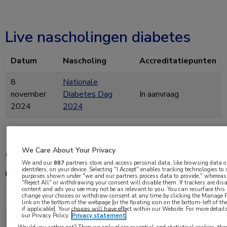
Live nascholingen diabetes
Datum
Nascholing
Accreditatiepunten
8
Nationale
november
Diabetes Dag
In aanvraag
2024
2024
On demand nascholingen
We Care About Your Privacy
We and our
887
partners store and access personal data, like browsing data o
diabetes
identifiers, on your device. Selecting "I Accept" enables tracking technologies to
purposes shown under "we and our partners process data to provide," whereas 
"Reject All" or withdrawing your consent will disable them. If trackers are di
content and ads you see may not be as relevant to you. You can resurface thi
Nascholing
Voor wie?
Accredita
change your choices or withdraw consent at any time by clicking the Manage P
link on the bottom of the webpage [or the floating icon on the bottom-left of t
if applicable]. Your choices will have effect within our Website. For more details,
our Privacy Policy.
Privacy statement
Internisten, huisartsen,
Optimaal