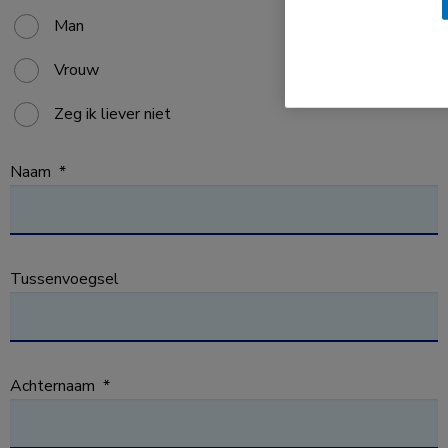
Man
Vrouw
Zeg ik liever niet
Naam
*
Tussenvoegsel
Achternaam
*