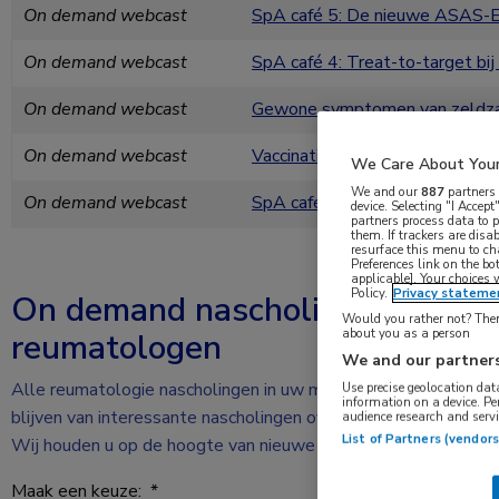
On demand webcast
SpA café 5: De nieuwe ASAS-E
On demand webcast
SpA café 4: Treat-to-target bij
On demand webcast
Gewone symptomen van zeldzam
On demand webcast
Vaccinatiezorg voor medische r
We Care About Your
We and our
887
partners 
On demand webcast
SpA café 3: pijn herkennen en 
device. Selecting "I Acce
partners process data to 
them. If trackers are dis
resurface this menu to ch
Preferences link on the bo
applicable]. Your choices 
Policy.
Privacy stateme
On demand nascholingen voor
Would you rather not? Then 
about you as a person
reumatologen
We and our partners
Alle reumatologie nascholingen in uw mailboxOp de hoogte
Use precise geolocation data
information on a device. P
blijven van interessante nascholingen over reumatologie?
audience research and serv
List of Partners (vendors
Wij houden u op de hoogte van nieuwe nascholingen.
Maak een keuze:
*