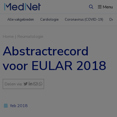
Menu
Zoeken
Alle vakgebieden
Cardiologie
Coronavirus (COVID-19)
Derm
Home
|
Reumatologie
Abstractrecord
voor EULAR 2018
Delen via:
feb 2018