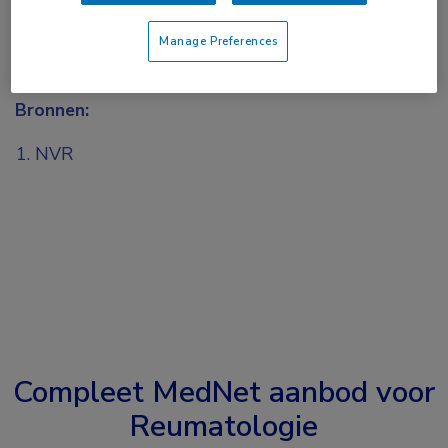
Manage Preferences
Bronnen:
NVR
Compleet MedNet aanbod voor
Reumatologie