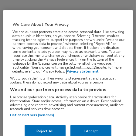
Vakgebieden:
Reumatologie
We Care About Your Privacy
We and our
889
partners store and access personal data, like browsing
data or unique identifiers, on your device. Selecting "I Accept" enables
tracking technologies to support the purposes shown under "we and our
partners process data to provide," whereas selecting "Reject All" or
withdrawing your consent will disable them. If trackers are disabled,
some content and ads you see may not be as relevant to you. You can
resurface this menu to change your choices or withdraw consent at any
time by clicking the Manage Preferences link on the bottom of the
webpage [or the floating icon on the bottom-left of the webpage, if
applicable]. Your choices will have effect within our Website. For more
details, refer to our Privacy Policy.
Privacy statement
Would you rather not? Then we only place essential and statistical
Log hier in om volledige
cookies, these do not record any data about you as a person
toegang te krijgen.
We and our partners process data to provide:
Use precise geolocation data. Actively scan device characteristics for
identification. Store and/or access information on a device. Personalised
of
Account maken
Login
advertising and content, advertising and content measurement, audience
research and services development.
List of Partners (vendors)
Reject All
I Accept