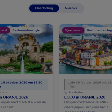
Nascholing
Nieuws
komst
Gastro-enterologie
Bijeenkomst
Gastro-enterolog
 18 oktober 2026 om 18:30
do 19 februari 2026 om 18
r
uur
elona
Stockholm
in ORANJE 2026
ECCO in ORANJE 2026
ar organiseert MedNet alweer de
Het geaccrediteerde ORANJE-
ie van het …
dinersymposium tijdens het EC