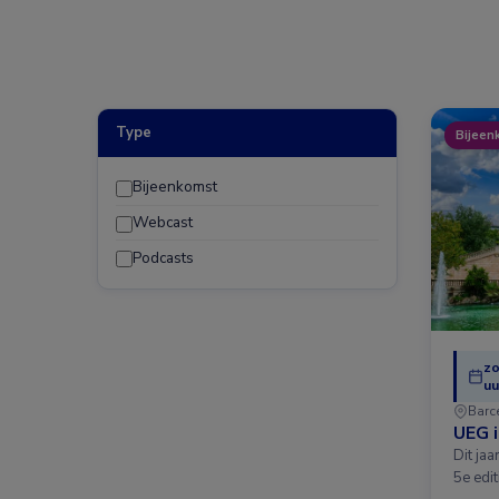
Type
Bijeen
Bijeenkomst
Webcast
Podcasts
zo
uu
Barc
UEG 
Dit ja
5e edit