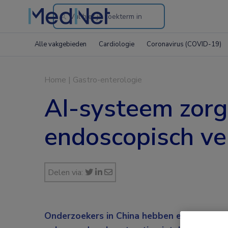
Search
through
Alle vakgebieden
Cardiologie
Coronavirus (COVID-19)
the
website
Home
|
Gastro-enterologie
AI-systeem zorg
endoscopisch ve
Delen via:
Onderzoekers in China hebben een endosc