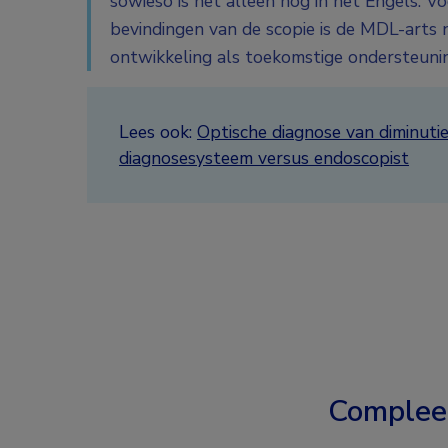
sowieso is het alleen nog in het Engels. V
bevindingen van de scopie is de MDL-arts 
ontwikkeling als toekomstige ondersteuning
Lees ook:
Optische diagnose van diminuti
diagnosesysteem versus endoscopist
Complee