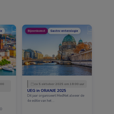
ie
Bijeenkomst
Gastro-enterologie
:00
zo 5 oktober 2025 om 18:00 uur
UEG in ORANJE 2025
Dit jaar organiseert MedNet alweer de
4e editie van het …
CO