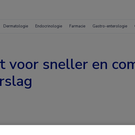
Dermatologie
Endocrinologie
Farmacie
Gastro-enterologie
t voor sneller en co
rslag
opisch rapportagesysteem ontwikkeld,