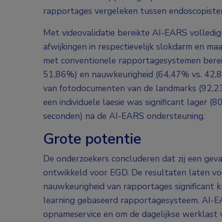
rapportages vergeleken tussen endoscopiste
Met videovalidatie bereikte AI-EARS volled
afwijkingen in respectievelijk slokdarm en m
met conventionele rapportagesystemen berei
51,86%) en nauwkeurigheid (64,47% vs. 42,81
van fotodocumenten van de landmarks (92,23
een individuele laesie was significant lager (
seconden) na de AI-EARS ondersteuning.
Grote potentie
De onderzoekers concluderen dat zij een gev
ontwikkeld voor EGD. De resultaten laten vol
nauwkeurigheid van rapportages significant 
learning gebaseerd rapportagesysteem. AI-E
opnameservice en om de dagelijkse werklast 