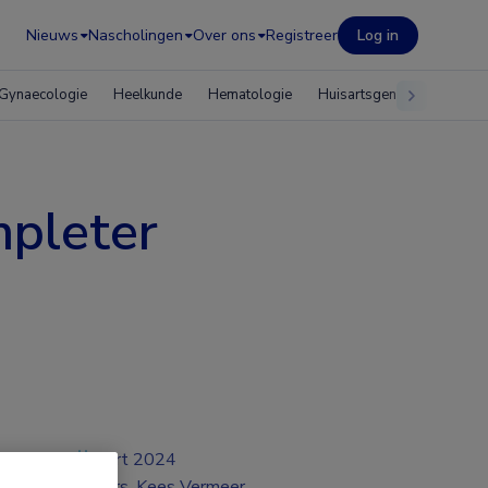
Nieuws
Nascholingen
Over ons
Registreer
Log in
Gynaecologie
Heelkunde
Hematologie
Huisartsgeneeskunde
mpleter
mrt 2024
Drs. Kees Vermeer