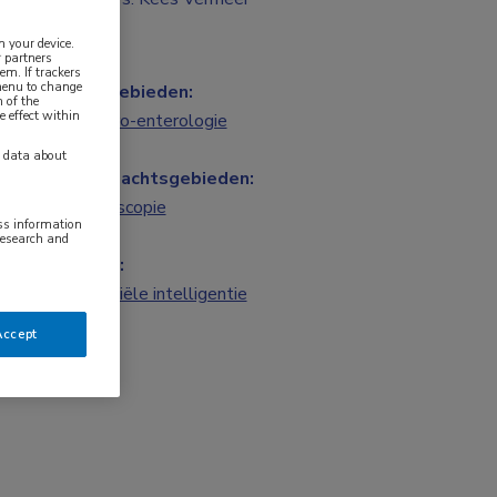
n your device.
 partners
em. If trackers
 menu to change
Vakgebieden:
 of the
e effect within
Gastro-enterologie
y data about
Aandachtsgebieden:
Endoscopie
ess information
research and
Tags:
artificiële intelligentie
Accept