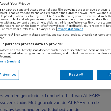
et systeem verbetert volgens hen de
About Your Privacy
tages. MDL-arts dr. Marcel Groenen (Rijnstate,
887
partners store and access personal data, like browsing data or unique identifiers, o
 Accept" enables tracking technologies to support the purposes shown under "we and our
en indrukwekkend.
 to provide," whereas selecting "Reject All" or withdrawing your consent will disable th
, some content and ads you see may not be as relevant to you. You can resurface this
 or withdraw consent at any time by clicking the Manage Preferences link on the bottom
tieel voor opsporing van afwijkingen in het maag-
the floating icon on the bottom-left of the webpage, if applicable]. Your choices will hav
For more details, refer to our Privacy Policy.
Privacy statement
ndeling. Handmatige rapportage is kwalitatief niet
ther not? Then we only place essential and statistical cookies, these do not record an
rson
blicatie gaat over validatie van een automatisch
ur partners process data to provide:
p kunstmatige intelligentie (AI-EARS). Het
geolocation data. Actively scan device characteristics for identification. Store and/or acc
rapportage bij gastroscopie, waaronder real-time
 Personalised advertising and content, advertising and content measurement, audience 
elopment.
ving. Het is ontwikkeld met gebruik van multicenter
tners (vendors)
atasets bevatten 252.111 beelden voor training,
references
Reject All
I 
r
es werden geïncludeerd om het effect van AI-EARS
rossover-studie. Met gebruik van de AI-EARS- en de
 nauwkeurigheid en volledigheid van de