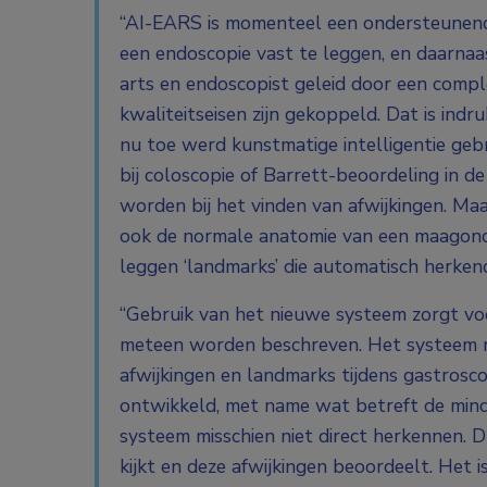
“AI-EARS is momenteel een ondersteunend 
een endoscopie vast te leggen, en daarnaa
arts en endoscopist geleid door een compl
kwaliteitseisen zijn gekoppeld. Dat is in
nu toe werd kunstmatige intelligentie gebr
bij coloscopie of Barrett-beoordeling in d
worden bij het vinden van afwijkingen. Maa
ook de normale anatomie van een maagonde
leggen ‘landmarks’ die automatisch herke
“Gebruik van het nieuwe systeem zorgt v
meteen worden beschreven. Het systeem m
afwijkingen en landmarks tijdens gastros
ontwikkeld, met name wat betreft de mind
systeem misschien niet direct herkennen. D
kijkt en deze afwijkingen beoordeelt. Het 