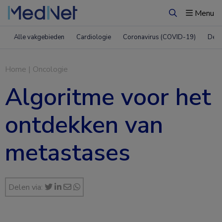
Menu
Zoeken
Alle vakgebieden
Cardiologie
Coronavirus (COVID-19)
Derm
Home
|
Oncologie
Algoritme voor het
ontdekken van
metastases
Delen via: