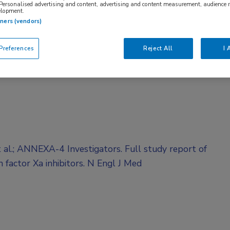
 Personalised advertising and content, advertising and content measurement, audience 
elopment.
tners (vendors)
references
Reject All
I 
 al.; ANNEXA-4 Investigators. Full study report of
 factor Xa inhibitors. N Engl J Med