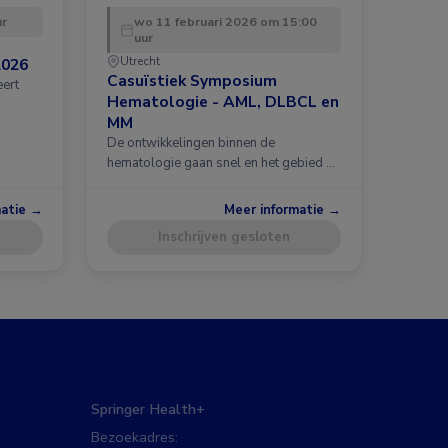
ur
wo 11 februari 2026 om 15:00
uur
Utrecht
2026
Casuïstiek Symposium
eert
Hematologie - AML, DLBCL en
MM
De ontwikkelingen binnen de
hematologie gaan snel en het gebied …
matie →
Meer informatie →
Inschrijven gesloten
Springer Health+
Bezoekadres: