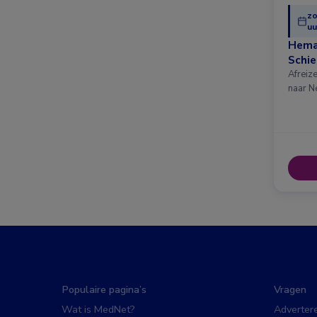
zo
uu
Hema
Schi
Afreiz
naar N
Populaire pagina’s
Vragen
Wat is MedNet?
Adverter