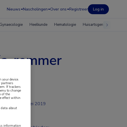
Nieuws
Nascholingen
Over ons
Registreer
Log in
Gynaecologie
Heelkunde
Hematologie
Huisartsgeneeskunde
 Xa-remmer
n your device.
 partners
em. If trackers
 menu to change
 of the
e effect within
mei 2019
y data about
ess information