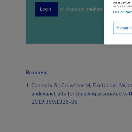
on a device.
services dev
of
Account maken
Login
List of Par
Manage P
Bronnen:
Connolly SJ, Crowther M, Eikelboom JW, et
andexanet alfa for bleeding associated with
2019;380:1326-35.