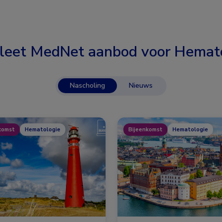
leet MedNet aanbod voor
Hemato
Nascholing
Nieuws
komst
Hematologie
Bijeenkomst
Hematologie