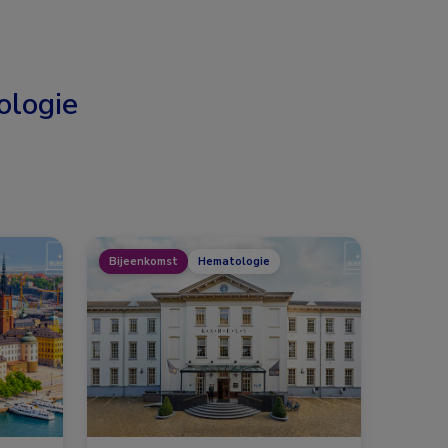
logie
Bijeenkomst
Hematologie