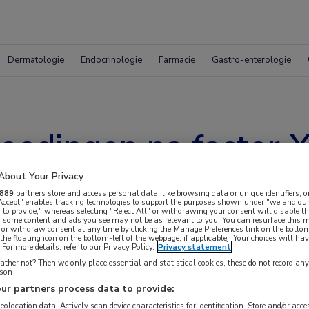
Dermatologie
Endocrinologie
Farmacie
Gastro-enterologie
loedingen na factor
About Your Privacy
889
partners store and access personal data, like browsing data or unique identifiers, o
 Accept" enables tracking technologies to support the purposes shown under "we and our
 to provide," whereas selecting "Reject All" or withdrawing your consent will disable th
, some content and ads you see may not be as relevant to you. You can resurface this
 or withdraw consent at any time by clicking the Manage Preferences link on the bottom
the floating icon on the bottom-left of the webpage, if applicable]. Your choices will hav
For more details, refer to our Privacy Policy.
Privacy statement
ther not? Then we only place essential and statistical cookies, these do not record an
rson
ur partners process data to provide:
 krijgen.
geolocation data. Actively scan device characteristics for identification. Store and/or acc