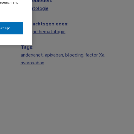
Vakgebieden:
research and
Hematologie
Aandachtsgebieden:
Accept
Benigne hematologie
Tags:
andexanet
,
apixaban
,
bloeding
,
factor Xa
,
rivaroxaban