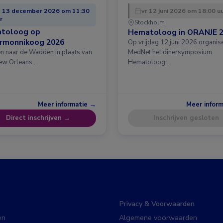
 13 december 2026 om 11:30
vr 12 juni 2026 om 18:00 u
r
Stockholm
toloog op
Hematoloog in ORANJE 
ermonnikoog 2026
Op vrijdag 12 juni 2026 organis
en naar de Wadden in plaats van
MedNet het dinersymposium
ew Orleans …
Hematoloog …
Meer informatie →
Meer infor
Direct inschrijven →
Inschrijven gesloten
Privacy & Voorwaarden
en
Algemene voorwaarden