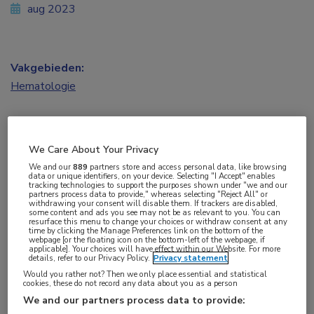
aug 2023
Vakgebieden:
Hematologie
Aandachtsgebieden:
Benigne hematologie
We Care About Your Privacy
We and our
889
partners store and access personal data, like browsing
Tags:
data or unique identifiers, on your device. Selecting "I Accept" enables
tracking technologies to support the purposes shown under "we and our
antistolling
partners process data to provide," whereas selecting "Reject All" or
withdrawing your consent will disable them. If trackers are disabled,
some content and ads you see may not be as relevant to you. You can
resurface this menu to change your choices or withdraw consent at any
time by clicking the Manage Preferences link on the bottom of the
De antistollingszorg in Nederlandse ziekenhuizen
webpage [or the floating icon on the bottom-left of the webpage, if
applicable]. Your choices will have effect within our Website. For more
is veiliger geworden, maar er zijn nog voldoende
details, refer to our Privacy Policy.
Privacy statement
verbeterpunten. Dat concludeert Marco Moesker
Would you rather not? Then we only place essential and statistical
cookies, these do not record any data about you as a person
(Nivel) in zijn proefschrift waarop hij onlangs
We and our partners process data to provide: