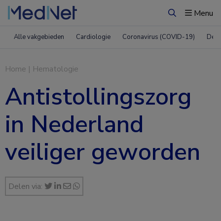
Menu
Zoeken
Alle vakgebieden
Cardiologie
Coronavirus (COVID-19)
Derm
Home
|
Hematologie
Antistollingszorg
in Nederland
veiliger geworden
Delen via: