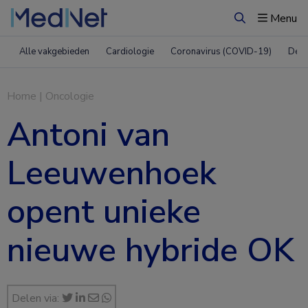
Menu
Zoeken
Alle vakgebieden
Cardiologie
Coronavirus (COVID-19)
Derm
Home
|
Oncologie
Antoni van
Leeuwenhoek
opent unieke
nieuwe hybride OK
Delen via: