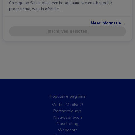
Chicago op Schier biedt een hoogstaand wetenschappelijk
programma, waarin officiële …
Meer informatie →
Inschrijven gesloten
Populaire pagina’s
Wat is MedNet?
Partnernieuws
Nieuwsbrieven
Nascholing
Webcasts