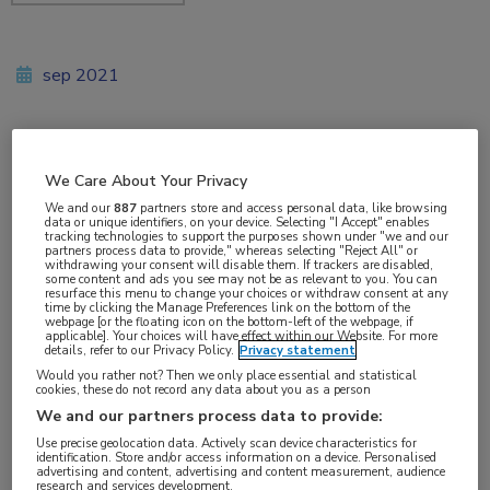
sep 2021
Vakgebieden:
We Care About Your Privacy
Oncologie
We and our
887
partners store and access personal data, like browsing
data or unique identifiers, on your device. Selecting "I Accept" enables
tracking technologies to support the purposes shown under "we and our
partners process data to provide," whereas selecting "Reject All" or
withdrawing your consent will disable them. If trackers are disabled,
some content and ads you see may not be as relevant to you. You can
resurface this menu to change your choices or withdraw consent at any
Tags:
time by clicking the Manage Preferences link on the bottom of the
webpage [or the floating icon on the bottom-left of the webpage, if
ct-scan
applicable]. Your choices will have effect within our Website. For more
details, refer to our Privacy Policy.
Privacy statement
Would you rather not? Then we only place essential and statistical
cookies, these do not record any data about you as a person
Onlangs is in het Antoni van Leeuwenhoek als
We and our partners process data to provide:
eerste ziekenhuis in Nederland een nieuwe
Use precise geolocation data. Actively scan device characteristics for
identification. Store and/or access information on a device. Personalised
hybride operatiekamer, een CT Angio Combinatie,
advertising and content, advertising and content measurement, audience
research and services development.