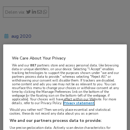
Delen via:
aug 2020
We Care About Your Privacy
Vakgebieden:
We and our
887
partners store and access personal data, like browsing
Coronavirus (COVID-19)
,
Infectieziekten
data or unique identifiers, on your device. Selecting "I Accept" enables
tracking technologies to support the purposes shown under "we and our
partners process data to provide," whereas selecting "Reject All" or
withdrawing your consent will disable them. If trackers are disabled,
Aandachtsgebieden:
some content and ads you see may not be as relevant to you. You can
resurface this menu to change your choices or withdraw consent at any
Schimmelinfecties
,
Virale infecties
time by clicking the Manage Preferences link on the bottom of the
webpage [or the floating icon on the bottom-left of the webpage, if
applicable]. Your choices will have effect within our Website. For more
details, refer to our Privacy Policy.
Privacy statement
Tags:
Would you rather not? Then we only place essential and statistical
aspergillose
,
Aspergillus
,
intensive care
cookies, these do not record any data about you as a person
We and our partners process data to provide:
Use precise geolocation data. Actively scan device characteristics for