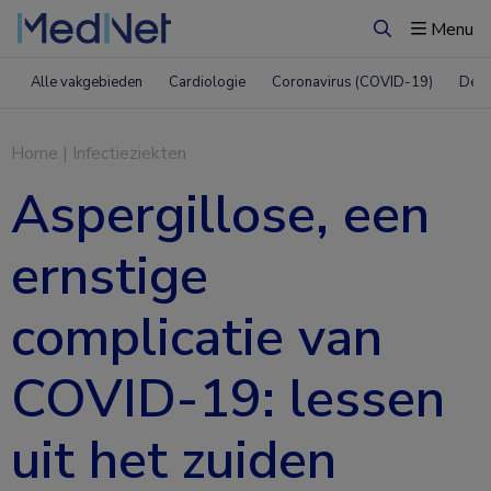
Menu
Zoeken
Alle vakgebieden
Cardiologie
Coronavirus (COVID-19)
Derm
Home
|
Infectieziekten
Aspergillose, een
ernstige
complicatie van
COVID-19: lessen
uit het zuiden