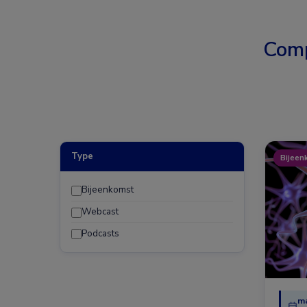
Comp
Type
Bijeen
Bijeenkomst
Webcast
Podcasts
ma