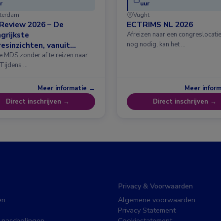
r
uur
terdam
Vught
Review 2026 – De
ECTRIMS NL 2026
grijkste
Afreizen naar een congreslocatie?
esinzichten, vanuit
nog nodig, kan het …
erdam
e MDS zonder af te reizen naar
 Tijdens …
Meer informatie →
Meer infor
Direct inschrijven →
Direct inschrijven →
Privacy & Voorwaarden
en
Algemene voorwaarden
Privacy Statement
 nascholingen
Cookiestatement