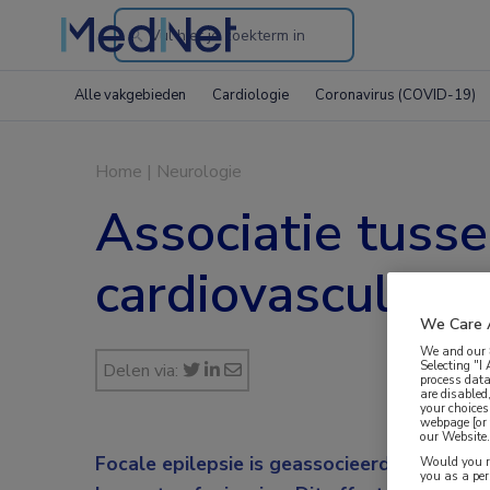
Search
through
Alle vakgebieden
Cardiologie
Coronavirus (COVID-19)
the
website
Home
|
Neurologie
Associatie tusse
cardiovasculaire
We Care 
We and our
Selecting "I
Delen via:
process data
are disabled
your choices
webpage [or 
our Website. 
Focale epilepsie is geassocieerd met een ho
Would you ra
you as a pe