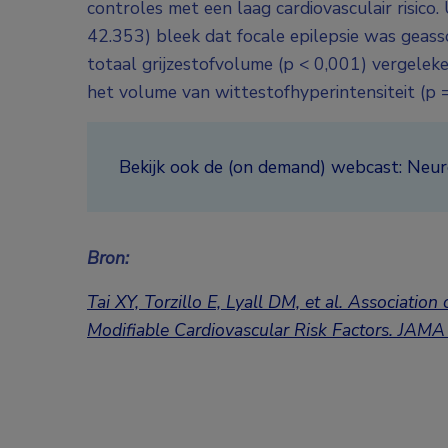
controles met een laag cardiovasculair risico
42.353) bleek dat focale epilepsie was geass
totaal grijzestofvolume (p < 0,001) vergeleken
het volume van wittestofhyperintensiteit (p =
Bekijk ook de (on demand) webcast: Neur
Bron:
Tai XY, Torzillo E, Lyall DM, et al. Associati
Modifiable Cardiovascular Risk Factors. JAMA