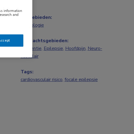
ess information
research and
Vakgebieden:
Neurologie
Aandachtsgebieden:
Accept
Dementie
,
Epilepsie
,
Hoofdpijn
,
Neuro-
vasculair
Tags:
cardiovasculair risico
,
focale epilepsie