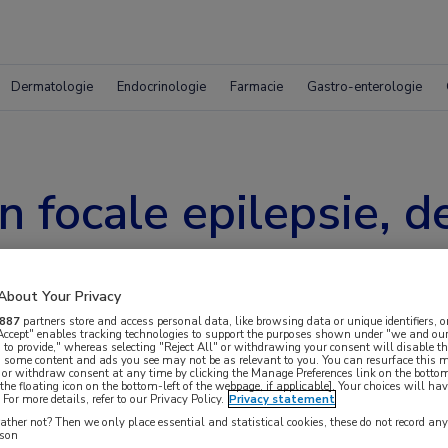
Dermatologie
Endocrinologie
Farmacie
Gastro-enterologie
n focale epilepsie, 
 risicofactoren
About Your Privacy
887
partners store and access personal data, like browsing data or unique identifiers, o
 Accept" enables tracking technologies to support the purposes shown under "we and our
 to provide," whereas selecting "Reject All" or withdrawing your consent will disable th
, some content and ads you see may not be as relevant to you. You can resurface this
 or withdraw consent at any time by clicking the Manage Preferences link on the bottom
the floating icon on the bottom-left of the webpage, if applicable]. Your choices will hav
For more details, refer to our Privacy Policy.
Privacy statement
ger risico op dementie, in vergelijking met
ther not? Then we only place essential and statistical cookies, these do not record an
rson