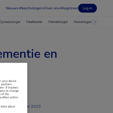
Nieuws
Nascholingen
Over ons
Registreer
Log in
Gynaecologie
Heelkunde
Hematologie
Huisartsgeneeskunde
dementie en
n your device.
 partners
em. If trackers
 menu to change
 of the
e effect within
mei 2023
y data about