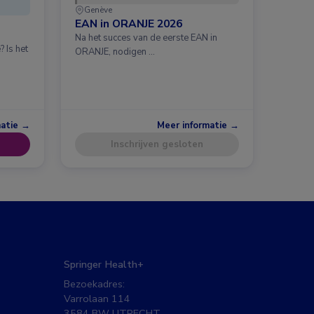
Genève
EAN in ORANJE 2026
Na het succes van de eerste EAN in
 Is het
ORANJE, nodigen …
matie →
Meer informatie →
Inschrijven gesloten
Springer Health+
Bezoekadres:
Varrolaan 114
3584 BW UTRECHT