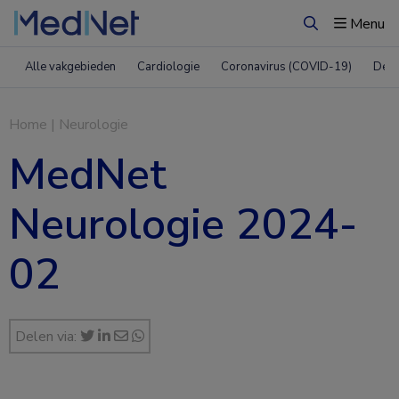
Menu
Zoeken
Alle vakgebieden
Cardiologie
Coronavirus (COVID-19)
Derm
Home
|
Neurologie
MedNet
Neurologie 2024-
02
Delen via: