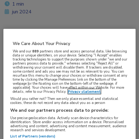
1 min
jun 2024
Vakgebieden:
We Care About Your Privacy
Neurologie
We and our
889
partners store and access personal data, like browsing
data or unique identifiers, on your device. Selecting "I Accept" enables
tracking technologies to support the purposes shown under "we and our
partners process data to provide," whereas selecting "Reject All" or
withdrawing your consent will disable them. If trackers are disabled,
some content and ads you see may not be as relevant to you. You can
resurface this menu to change your choices or withdraw consent at any
time by clicking the Manage Preferences link on the bottom of the
webpage [or the floating icon on the bottom-left of the webpage, if
applicable]. Your choices will have effect within our Website. For more
details, refer to our Privacy Policy.
Privacy statement
Would you rather not? Then we only place essential and statistical
cookies, these do not record any data about you as a person
We and our partners process data to provide:
Use precise geolocation data. Actively scan device characteristics for
identification. Store and/or access information on a device. Personalised
advertising and content, advertising and content measurement, audience
research and services development.
List of Partners (vendors)