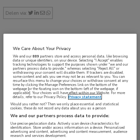
Delen via:
mei 2020
We Care About Your Privacy
We and our
889
partners store and access personal data, like browsing
data or unique identifiers, on your device. Selecting "I Accept" enables
tracking technologies to support the purposes shown under "we and our
Vakgebieden:
partners process data to provide," whereas selecting "Reject All" or
withdrawing your consent will disable them. If trackers are disabled,
Farmacie
,
Huisartsgeneeskunde
,
Infectieziekten
some content and ads you see may not be as relevant to you. You can
resurface this menu to change your choices or withdraw consent at any
time by clicking the Manage Preferences link on the bottom of the
webpage [or the floating icon on the bottom-left of the webpage, if
Aandachtsgebieden:
applicable]. Your choices will have effect within our Website. For more
details, refer to our Privacy Policy.
Privacy statement
Bacteriële infecties
Would you rather not? Then we only place essential and statistical
cookies, these do not record any data about you as a person
Tags:
We and our partners process data to provide:
azitromycine
,
claritromycine
,
erytromycine
,
macroliden
,
Use precise geolocation data. Actively scan device characteristics for
identification. Store and/or access information on a device. Personalised
penicilline
,
zwangerschap
advertising and content, advertising and content measurement, audience
research and services development.