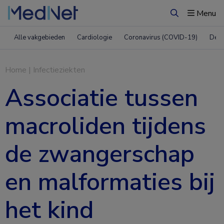
Menu
Zoeken
Alle vakgebieden
Cardiologie
Coronavirus (COVID-19)
Derm
Home
|
Infectieziekten
Associatie tussen
macroliden tijdens
de zwangerschap
en malformaties bij
het kind