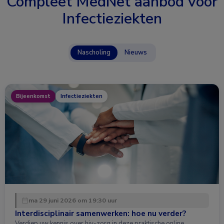
Compleet MedNet aanbod voor
Infectieziekten
Nascholing
Nieuws
Bijeenkomst
Infectieziekten
ma 29 juni 2026 om 19:30 uur
Interdisciplinair samenwerken: hoe nu verder?
Verdiep uw kennis over hiv-zorg in deze praktische online …