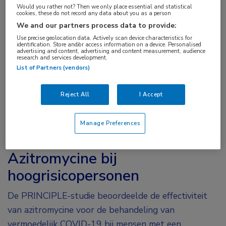
verdenking op COVID-19 routinematig
Would you rather not? Then we only place essential and statistical
azitromycine te geven. De toevoeging van
cookies, these do not record any data about you as a person
We and our partners process data to provide:
azitromycine aan de gebruikelijke zorg
Use precise geolocation data. Actively scan device characteristics for
resulteerde namelijk niet in een sneller herstel of
identification. Store and/or access information on a device. Personalised
advertising and content, advertising and content measurement, audience
een afgenomen risico om opgenomen te worden.
research and services development.
List of Partners (vendors)
Azitromycine heeft potentiële antivirale en
ontstekingsremmende eigenschappen en wordt
Reject All
I Accept
gebruikt bij de behandeling van COVID-19. Er
ontbreekt echter bewijs uit gerandomiseerde studies
Manage Preferences
in de algemene bevolking.
Azitromycine bij
hoogrisicopersonen
De PRINCIPLE-studie beoordeelde de effectiviteit
van azitromycine voor de behandeling van
vermoedelijk COVID-19 bij mensen met een