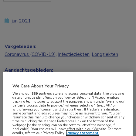
jun 2021
Vakgebieden:
Coronavirus (COVID-19)
,
Infectieziekten
,
Longziekten
Aandachtsgebieden:
Virale infecties
We Care About Your Privacy
Tags:
We and our
889
partners store and access personal data, like browsing
data or unique identifiers, on your device. Selecting "I Accept" enables
antibiotica
,
azitromycine
,
COVID-19
tracking technologies to support the purposes shown under "we and our
partners process data to provide," whereas selecting "Reject All" or
withdrawing your consent will disable them. If trackers are disabled,
some content and ads you see may not be as relevant to you. You can
resurface this menu to change your choices or withdraw consent at any
Recente bevindingen van de Britse PRINCIPLE-
time by clicking the Manage Preferences link on the bottom of the
webpage [or the floating icon on the bottom-left of the webpage, if
studie ondersteunen niet om aan mensen met
applicable]. Your choices will have effect within our Website. For more
details, refer to our Privacy Policy.
Privacy statement