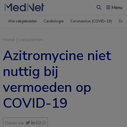
Menu
Zoeken
Alle vakgebieden
Cardiologie
Coronavirus (COVID-19)
Derm
Home
|
Longziekten
Azitromycine niet
nuttig bij
vermoeden op
COVID-19
Delen via: