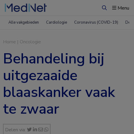
Menu
Zoeken
Alle vakgebieden
Cardiologie
Coronavirus (COVID-19)
Derm
Home
|
Oncologie
Behandeling bij
uitgezaaide
blaaskanker vaak
te zwaar
Delen via: