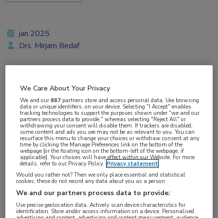
jan 2025
Drs. Mirjam Bedaf
Vakgebieden:
We Care About Your Privacy
Oncologie
,
Urologie
We and our
887
partners store and access personal data, like browsing
data or unique identifiers, on your device. Selecting "I Accept" enables
tracking technologies to support the purposes shown under "we and our
partners process data to provide," whereas selecting "Reject All" or
Aandachtsgebieden:
withdrawing your consent will disable them. If trackers are disabled,
some content and ads you see may not be as relevant to you. You can
Uro-oncologie
resurface this menu to change your choices or withdraw consent at any
time by clicking the Manage Preferences link on the bottom of the
webpage [or the floating icon on the bottom-left of the webpage, if
applicable]. Your choices will have effect within our Website. For more
Tags:
details, refer to our Privacy Policy.
Privacy statement
blaaskanker
,
chemotherapie
Would you rather not? Then we only place essential and statistical
cookies, these do not record any data about you as a person
We and our partners process data to provide:
Voor mensen met uitgezaaide blaaskanker is de
Use precise geolocation data. Actively scan device characteristics for
identification. Store and/or access information on a device. Personalised
behandeling die in de richtlijn wordt aanbevolen,
advertising and content, advertising and content measurement, audience