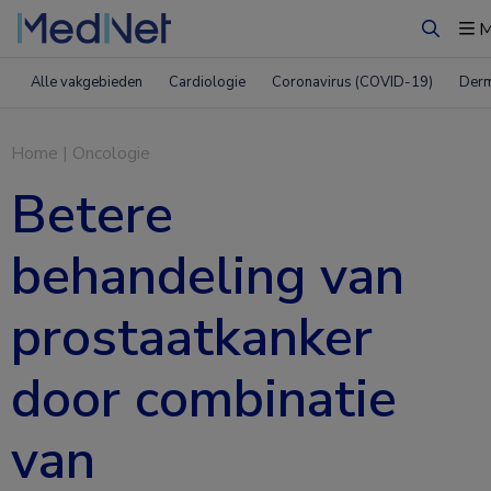
M
Zoeken
Alle vakgebieden
Cardiologie
Coronavirus (COVID-19)
Derm
Home
|
Oncologie
Betere
behandeling van
prostaatkanker
door combinatie
van