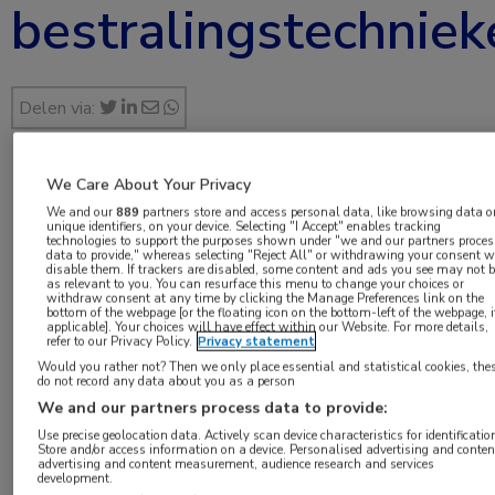
bestralingstechniek
Delen via:
We Care About Your Privacy
feb 2017
We and our
889
partners store and access personal data, like browsing data o
unique identifiers, on your device. Selecting "I Accept" enables tracking
technologies to support the purposes shown under "we and our partners proces
data to provide," whereas selecting "Reject All" or withdrawing your consent w
disable them. If trackers are disabled, some content and ads you see may not 
as relevant to you. You can resurface this menu to change your choices or
Vakgebieden:
withdraw consent at any time by clicking the Manage Preferences link on the
bottom of the webpage [or the floating icon on the bottom-left of the webpage, i
Oncologie
applicable]. Your choices will have effect within our Website. For more details,
refer to our Privacy Policy.
Privacy statement
Would you rather not? Then we only place essential and statistical cookies, the
Aandachtsgebieden:
do not record any data about you as a person
Radiotherapie
,
Uro-oncologie
We and our partners process data to provide:
Use precise geolocation data. Actively scan device characteristics for identificatio
Store and/or access information on a device. Personalised advertising and conten
Tags:
advertising and content measurement, audience research and services
development.
brachytherapie
,
prostaatkanker