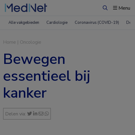
Menu
Zoeken
Alle vakgebieden
Cardiologie
Coronavirus (COVID-19)
Derm
Home
|
Oncologie
Bewegen
essentieel bij
kanker
Delen via: