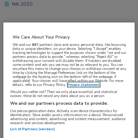
feb 2020
Vakgebieden:
We Care About Your Privacy
Oncologie
We and our
887
partners store and access personal data, like browsing
data or unique identifiers, on your device. Selecting "I Accept" enables
tracking technologies to support the purposes shown under "we and our
partners process data to provide," whereas selecting "Reject All" or
withdrawing your consent will disable them. If trackers are disabled,
some content and ads you see may not be as relevant to you. You can
resurface this menu to change your choices or withdraw consent at any
Tags:
time by clicking the Manage Preferences link on the bottom of the
webpage [or the floating icon on the bottom-left of the webpage, if
bewegen
applicable]. Your choices will have effect within our Website. For more
details, refer to our Privacy Policy.
Privacy statement
Would you rather not? Then we only place essential and statistical
Beweging is belangrijk voor de preventie,
cookies, these do not record any data about you as a person
We and our partners process data to provide:
behandeling, het herstel en de overlevingskans
Use precise geolocation data. Actively scan device characteristics for
bij kanker. Daarom zijn er nu duidelijke
identification. Store and/or access information on a device. Personalised
advertising and content, advertising and content measurement, audience
aanbevelingen
voor beweging bij
research and services development.
kankerpatiënten.
List of Partners (vendors)