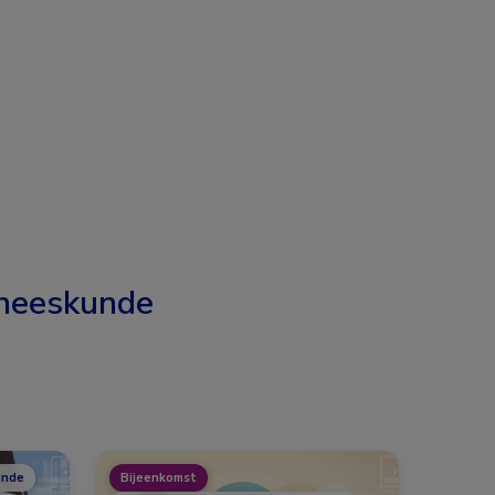
neeskunde
unde
Bijeenkomst