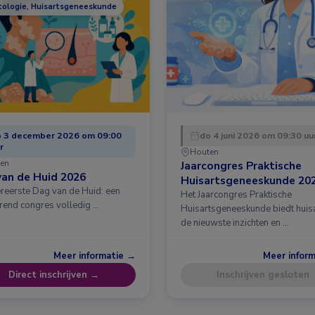
ologie, Huisartsgeneeskunde
 3 december 2026 om 09:00
do 4 juni 2026 om 09:30 uu
r
Houten
en
Jaarcongres Praktische
an de Huid 2026
Huisartsgeneeskunde 20
ereerste Dag van de Huid: een
Het Jaarcongres Praktische
erend congres volledig …
Huisartsgeneeskunde biedt huis
de nieuwste inzichten en …
Meer informatie →
Meer infor
Direct inschrijven →
Inschrijven gesloten