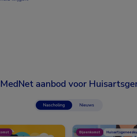
 MedNet aanbod voor
Huisartsge
Nascholing
Nieuws
komst
Bijeenkomst
Huisartsgeneesk