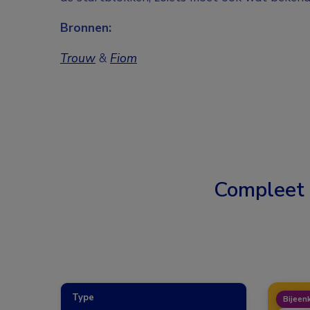
Bronnen:
Trouw
&
Fiom
Compleet
Type
Bijeen