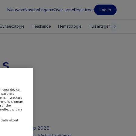
Nieuws
Nascholingen
Over ons
Registreer
Log in
Gynaecologie
Heelkunde
Hematologie
Huisartsgeneeskunde
ls
n your device.
 partners
em. If trackers
 menu to change
 of the
e effect within
y data about
sep 2025
Drs. Michelle Wijma