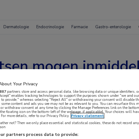
Dermatologie
Endocrinologie
Farmacie
Gastro-enterologie
rtsen mogen inmidde
e voorschrijven
About Your Privacy
887
partners store and access personal data, like browsing data or unique identifiers, o
 Accept" enables tracking technologies to support the purposes shown under "we and our
 to provide," whereas selecting "Reject All" or withdrawing your consent will disable th
, some content and ads you see may not be as relevant to you. You can resurface this
 or withdraw consent at any time by clicking the Manage Preferences link on the bottom
the floating icon on the bottom-left of the webpage, if applicable]. Your choices will hav
For more details, refer to our Privacy Policy.
Privacy statement
ther not? Then we only place essential and statistical cookies, these do not record an
rson
n bevoegd om de abortuspil voor te schrijven, na
ur partners process data to provide: