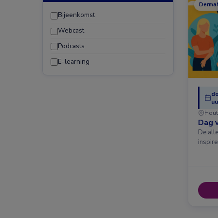
Dermat
Bijeenkomst
Webcast
Podcasts
E-learning
do
uu
Hout
Dag v
De all
inspir