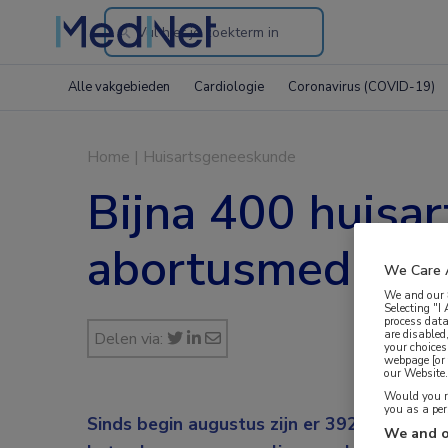
Search
through
Alle vakgebieden
Cardiologie
Coronavirus (COVID-19)
the
website
Home
|
Huisartsgeneeskunde
Bijna 400 huisa
abortusmedicati
We Care 
We and our
Selecting "I
process data
are disabled
Delen via:
your choices
webpage [or 
our Website. 
Would you ra
you as a pe
Sinds begin augustus zijn er 392 huisartse
We and o