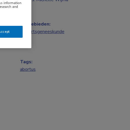
ess information
research and
Vakgebieden:
Huisartsgeneeskunde
Accept
Tags:
abortus