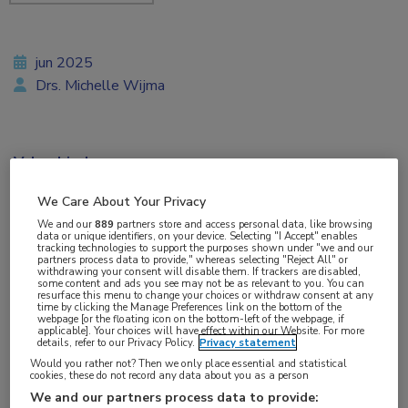
jun 2025
Drs. Michelle Wijma
Vakgebieden:
Neurologie
,
Oogheelkunde
We Care About Your Privacy
We and our
889
partners store and access personal data, like browsing
data or unique identifiers, on your device. Selecting "I Accept" enables
tracking technologies to support the purposes shown under "we and our
partners process data to provide," whereas selecting "Reject All" or
withdrawing your consent will disable them. If trackers are disabled,
some content and ads you see may not be as relevant to you. You can
resurface this menu to change your choices or withdraw consent at any
Muizen hebben baat bij binoculair zicht als ze
time by clicking the Manage Preferences link on the bottom of the
webpage [or the floating icon on the bottom-left of the webpage, if
applicable]. Your choices will have effect within our Website. For more
worden geconfronteerd met acuut gevaar. Zij
details, refer to our Privacy Policy.
Privacy statement
vertonen een effectievere overlevingsreactie dan
Would you rather not? Then we only place essential and statistical
cookies, these do not record any data about you as a person
muizen die maar 1 oog hebben. Dat blijkt uit
We and our partners process data to provide: