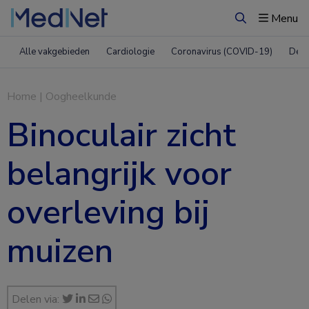
Menu
Zoeken
Alle vakgebieden
Cardiologie
Coronavirus (COVID-19)
Derm
Home
|
Oogheelkunde
Binoculair zicht
belangrijk voor
overleving bij
muizen
Delen via: