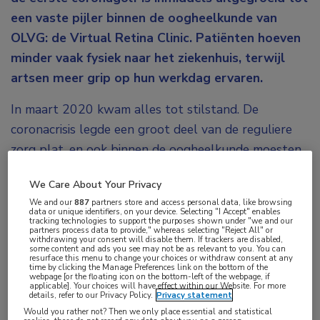
een vaste pijler binnen de oogheelkunde van
OLVG: de Virtual Retina Clinic. Patiënten hoeven
minder vaak fysiek naar het ziekenhuis, terwijl
artsen meer grip op hun werkdag ervaren.
In maart 2020 kwam alles tot stilstand. De
coronacrisis legde een groot deel van de reguliere
zorg plat, en ook binnen de oogheelkunde moesten
spreekuren worden afgezegd. Maar de zorgbehoefte
We Care About Your Privacy
bleef. “We zeiden: dit is het moment om het roer om
We and our
887
partners store and access personal data, like browsing
te gooien”, vertelt dr. Antonella Bijl-Witmer. “We
data or unique identifiers, on your device. Selecting "I Accept" enables
tracking technologies to support the purposes shown under "we and our
wilden al langer af van de eindeloze stromen
partners process data to provide," whereas selecting "Reject All" or
withdrawing your consent will disable them. If trackers are disabled,
patiënten voor controles die soms niet per se live
some content and ads you see may not be as relevant to you. You can
resurface this menu to change your choices or withdraw consent at any
hoefden. Nu moesten we wel.”
time by clicking the Manage Preferences link on the bottom of the
webpage [or the floating icon on the bottom-left of the webpage, if
applicable]. Your choices will have effect within our Website. For more
details, refer to our Privacy Policy.
Privacy statement
De oplossing werd gevonden in het digitaliseren van
Would you rather not? Then we only place essential and statistical