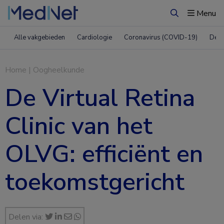
Menu
Zoeken
Alle vakgebieden
Cardiologie
Coronavirus (COVID-19)
Derm
Home
|
Oogheelkunde
De Virtual Retina
Clinic van het
OLVG: efficiënt en
toekomstgericht
Delen via: