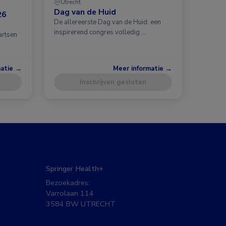
Utrecht
Dag van de Huid
26
De allereerste Dag van de Huid: een
inspirerend congres volledig …
artsen
matie →
Meer informatie →
Inschrijven gesloten
Springer Health+
Bezoekadres:
Varrolaan 114
3584 BW UTRECHT