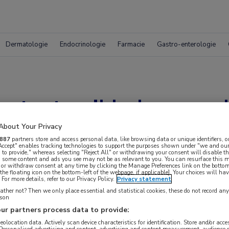
Dermatologie
Endocrinologie
Farmacie
Gastro-enterologie
etert prikkelverwerk
About Your Privacy
887
partners store and access personal data, like browsing data or unique identifiers, o
 Accept" enables tracking technologies to support the purposes shown under "we and our
 to provide," whereas selecting "Reject All" or withdrawing your consent will disable th
, some content and ads you see may not be as relevant to you. You can resurface this
 or withdraw consent at any time by clicking the Manage Preferences link on the bottom
the floating icon on the bottom-left of the webpage, if applicable]. Your choices will hav
For more details, refer to our Privacy Policy.
Privacy statement
ther not? Then we only place essential and statistical cookies, these do not record an
rson
ur partners process data to provide:
ren met autisme prikkels beter te verwerken,
geolocation data. Actively scan device characteristics for identification. Store and/or acc