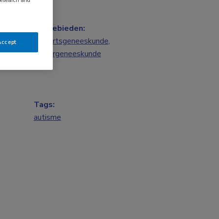
research and
Vakgebieden:
Huisartsgeneeskunde
,
Accept
Kindergeneeskunde
Tags:
autisme