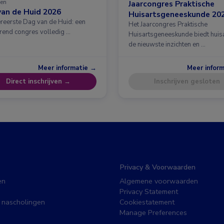
en
Jaarcongres Praktische
an de Huid 2026
Huisartsgeneeskunde 20
ereerste Dag van de Huid: een
Het Jaarcongres Praktische
erend congres volledig …
Huisartsgeneeskunde biedt huis
de nieuwste inzichten en …
Meer informatie →
Meer infor
Direct inschrijven →
Inschrijven gesloten
Privacy & Voorwaarden
en
Algemene voorwaarden
Privacy Statement
 nascholingen
Cookiestatement
Manage Preferences