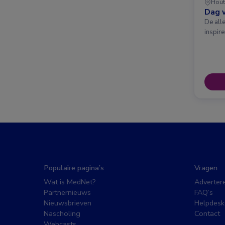
Hout
Dag v
De all
inspir
Populaire pagina’s
Vragen
Wat is MedNet?
Adverter
Partnernieuws
FAQ’s
Nieuwsbrieven
Helpdesk
Nascholing
Contact
Webcasts