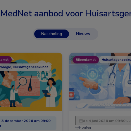
 MedNet aanbod voor
Huisartsge
Nascholing
Nieuws
komst
Bijeenkomst
Huisartsgeneesk
ologie, Huisartsgeneeskunde
 3 december 2026 om 09:00
do 4 juni 2026 om 09:30 uu
r
Houten