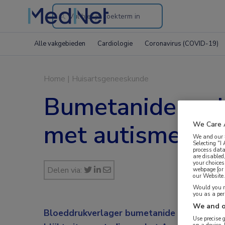
Search
through
Alle vakgebieden
Cardiologie
Coronavirus (COVID-19)
the
website
Home
|
Huisartsgeneeskunde
Bumetanide verb
met autisme
We Care 
We and our
Selecting "I
process data
are disabled
your choices
Delen via:
webpage [or 
our Website. 
Would you ra
you as a pe
We and o
Bloeddrukverlager bumetanide helpt kinde
Use precise 