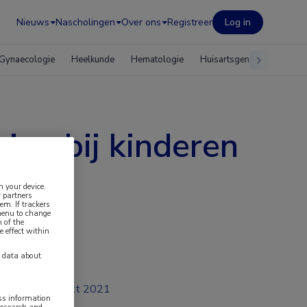
Nieuws
Nascholingen
Over ons
Registreer
Log in
Gynaecologie
Heelkunde
Hematologie
Huisartsgeneeskunde
ing bij kinderen
n your device.
 partners
em. If trackers
 menu to change
 of the
e effect within
y data about
okt 2021
ess information