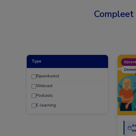
Compleet
Type
Bijeen
Dermat
Bijeenkomst
Webcast
Podcasts
E-learning
do
uu