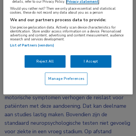
details, refer to our Privacy Policy.
Privacy statement
cognitie
,
frontotemporale dementie
,
telemonitoring
Would you rather not? Then we only place essential and statistical
cookies, these do not record any data about you as a person
We and our partners process data to provide:
Cognitief testen op afstand via smartphones
Use precise geolocation data. Actively scan device characteristics for
identification. Store and/or access information on a device. Personalised
levert betrouwbare en valide informatie over
advertising and content, advertising and content measurement, audience
research and services development.
degeneratie van de frontotemporale kwab, blijkt
List of Partners (vendors)
uit een cohortstudie. De applicaties zouden
daarom prima kunnen worden ingezet bij
Reject All
I Accept
klinische studies naar neurodegeneratie.
Manage Preferences
Frontotemporale lobaire degeneratie (FTLD) is
relatief zeldzaam en de gedragssymptomen en
motorische symptomen verhogen de reislast voor
patiënten met deze aandoening. Dat kan deelname
aan studies lastig maken. Bovendien zijn de
standaard neuropsychologische testen niet gevoelig
voor ziekte in een vroeg stadium. Op afstand