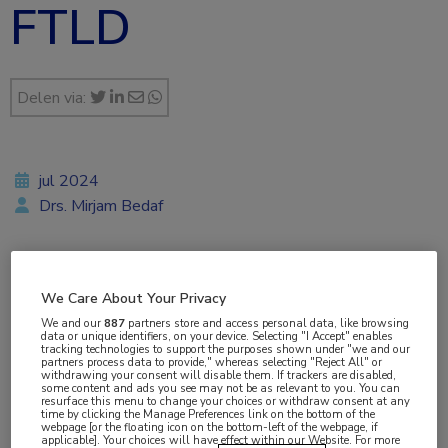
FTLD
Delen via:
jul 2024
Drs. Mirjam Bedaf
Vakgebieden:
We Care About Your Privacy
Neurologie
We and our
887
partners store and access personal data, like browsing
data or unique identifiers, on your device. Selecting "I Accept" enables
tracking technologies to support the purposes shown under "we and our
partners process data to provide," whereas selecting "Reject All" or
Aandachtsgebieden:
withdrawing your consent will disable them. If trackers are disabled,
some content and ads you see may not be as relevant to you. You can
Dementie
resurface this menu to change your choices or withdraw consent at any
time by clicking the Manage Preferences link on the bottom of the
webpage [or the floating icon on the bottom-left of the webpage, if
applicable]. Your choices will have effect within our Website. For more
Tags: