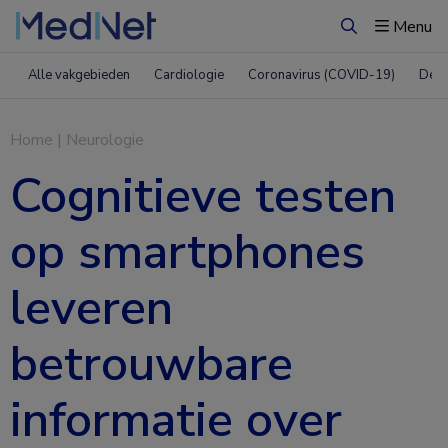
Menu
Zoeken
Alle vakgebieden
Cardiologie
Coronavirus (COVID-19)
Derm
Home
|
Neurologie
Cognitieve testen
op smartphones
leveren
betrouwbare
informatie over