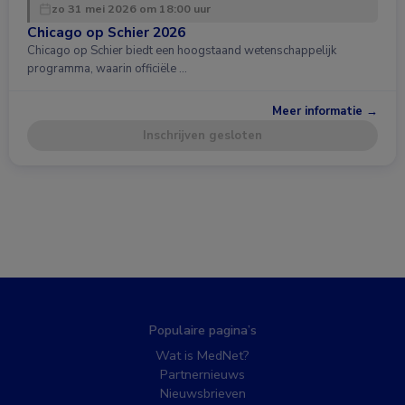
zo 31 mei 2026 om 18:00 uur
Chicago op Schier 2026
Chicago op Schier biedt een hoogstaand wetenschappelijk
programma, waarin officiële …
Meer informatie →
Inschrijven gesloten
Populaire pagina’s
Wat is MedNet?
Partnernieuws
Nieuwsbrieven