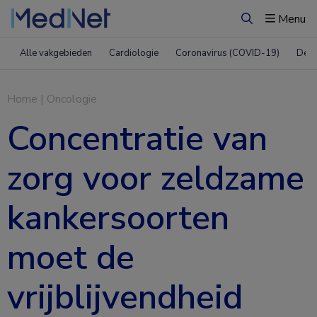
Menu
Zoeken
Alle vakgebieden
Cardiologie
Coronavirus (COVID-19)
Derm
Home
|
Oncologie
Concentratie van
zorg voor zeldzame
kankersoorten
moet de
vrijblijvendheid