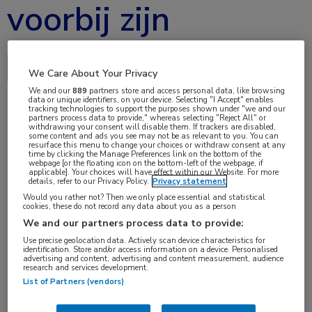
voorbij zijn
Delen via:
We Care About Your Privacy
We and our
889
partners store and access personal data, like browsing
data or unique identifiers, on your device. Selecting "I Accept" enables
tracking technologies to support the purposes shown under "we and our
partners process data to provide," whereas selecting "Reject All" or
nov 2018
withdrawing your consent will disable them. If trackers are disabled,
some content and ads you see may not be as relevant to you. You can
resurface this menu to change your choices or withdraw consent at any
time by clicking the Manage Preferences link on the bottom of the
webpage [or the floating icon on the bottom-left of the webpage, if
applicable]. Your choices will have effect within our Website. For more
details, refer to our Privacy Policy.
Privacy statement
Vakgebieden:
Would you rather not? Then we only place essential and statistical
Oncologie
cookies, these do not record any data about you as a person
We and our partners process data to provide:
Use precise geolocation data. Actively scan device characteristics for
identification. Store and/or access information on a device. Personalised
advertising and content, advertising and content measurement, audience
research and services development.
Tags:
List of Partners (vendors)
PALGA