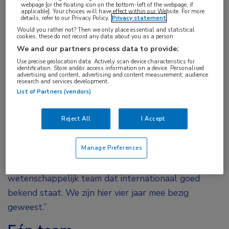
webpage [or the floating icon on the bottom-left of the webpage, if
heeft het mis. Het is niet zo dat ieder land dat lid is
applicable]. Your choices will have effect within our Website. For more
details, refer to our Privacy Policy.
Privacy statement
automatisch een keer aan de beurt komt om deze
Would you rather not? Then we only place essential and statistical
hoog aangeschreven bijeenkomst te mogen
cookies, these do not record any data about you as a person
organiseren. “Het is een wedstrijd”, vertelt ze. “De
We and our partners process data to provide:
Use precise geolocation data. Actively scan device characteristics for
ISFTD is een internationale vereniging van
identification. Store and/or access information on a device. Personalised
advertising and content, advertising and content measurement, audience
wetenschappers die zelf niet de middelen heeft om
research and services development.
een congres te organiseren. Als je dat als land wilt
List of Partners (vendors)
doen, moet je er een
site bid
voor indienen. Je moet
Reject All
I Accept
laten zien dat je een geschikte locatie hebt die goed
bereikbaar is vanaf het vliegveld, en dat de stad
Manage Preferences
waarin je het organiseert een interessante locatie is
die goede hotels biedt. Ook moet sprake zijn van een
wetenschappelijk team dat internationaal goed
bekend staat. We zijn hier vier jaar mee bezig
geweest.”