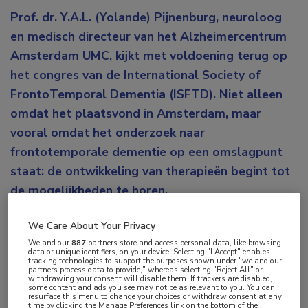
Prof. dr. Y.A.L. (Yolande) Pijnenburg, neuroloog
en medisch directeur van het Alzheimercentrum
Amsterdam UMC, kijkt met voldoening terug op
het congres van de International Society of
FrontoTemporal Dementia (ISFTD). Niet alleen
omdat het plaatsvond in Amsterdam, maar
vooral omdat het onderzoek naar
frontotemporale dementie op een omslagpunt
staat: de ontwikkeling van therapieën begint tot
de mogelijkheden te horen.
Pijnenburg, die al 20 jaar als wetenschapper actief is
We Care About Your Privacy
op het gebied van frontotemporale dementie, heeft
We and our
887
partners store and access personal data, like browsing
data or unique identifiers, on your device. Selecting "I Accept" enables
goede redenen om het recente ISFTD-congres als
tracking technologies to support the purposes shown under "we and our
partners process data to provide," whereas selecting "Reject All" or
de kroon op haar werk te beschouwen. Maar wie
withdrawing your consent will disable them. If trackers are disabled,
some content and ads you see may not be as relevant to you. You can
denkt dat het haar in de schoot is komen vallen,
resurface this menu to change your choices or withdraw consent at any
time by clicking the Manage Preferences link on the bottom of the