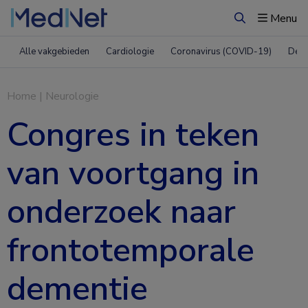
Menu
Zoeken
Alle vakgebieden
Cardiologie
Coronavirus (COVID-19)
Derm
Home
|
Neurologie
Congres in teken
van voortgang in
onderzoek naar
frontotemporale
dementie