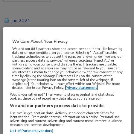
jan 2021
We Care About Your Privacy
Vakgebieden:
We and our
887
partners store and access personal data, like browsing
data or unique identifiers, on your device. Selecting "I Accept" enables
Coronavirus (COVID-19)
,
Hematologie
,
Infectieziekten
,
tracking technologies to support the purposes shown under "we and our
partners process data to provide," whereas selecting "Reject All" or
Longziekten
withdrawing your consent will disable them. If trackers are disabled,
some content and ads you see may not be as relevant to you. You can
resurface this menu to change your choices or withdraw consent at any
time by clicking the Manage Preferences link on the bottom of the
Aandachtsgebieden:
webpage [or the floating icon on the bottom-left of the webpage, if
applicable]. Your choices will have effect within our Website. For more
Virale infecties
details, refer to our Privacy Policy.
Privacy statement
Would you rather not? Then we only place essential and statistical
cookies, these do not record any data about you as a person
Tags:
We and our partners process data to provide:
COVID-19
,
transfusie
Use precise geolocation data. Actively scan device characteristics for
identification. Store and/or access information on a device. Personalised
advertising and content, advertising and content measurement, audience
De REMAP-CAP-studie heeft het onderzoek naar
research and services development.
List of Partners (vendors)
plasma-antistoffen voor één groep patiënten