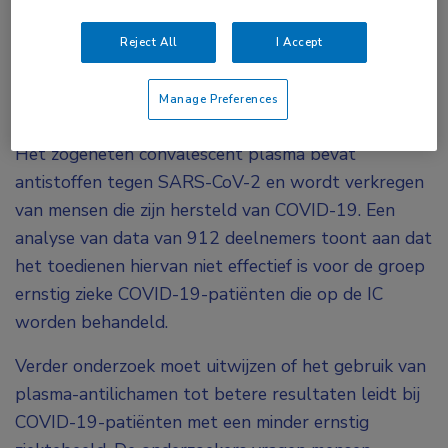
stopgezet. Bij ernstig zieke COVID-19-patiënten
Reject All
I Accept
die op de IC worden behandeld, leidt het
toedienen van convalescent plasma niet tot een
Manage Preferences
verbetering.
Het zogeheten convalescent plasma bevat
antistoffen tegen SARS-CoV-2 en wordt verkregen
van mensen die zijn hersteld van COVID-19. Een
analyse van data van 912 deelnemers toont aan dat
het toedienen hiervan niet effectief is voor de groep
ernstig zieke COVID-19-patiënten die op de IC
worden behandeld.
Verder onderzoek moet uitwijzen of het gebruik van
plasma-antilichamen tot betere resultaten leidt bij
COVID-19-patiënten met een minder ernstig