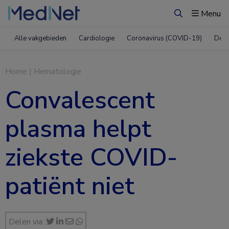
Menu
Zoeken
Alle vakgebieden
Cardiologie
Coronavirus (COVID-19)
Derm
Home
|
Hematologie
Convalescent
plasma helpt
ziekste COVID-
patiënt niet
Delen via: